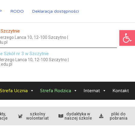
P
RODO
Deklaracja dostępności
Ot
 Szczytnie
 Jerzego Lanca 10, 12-100 Szczytno |
u.pl
le Szkół nr 3 w Szczytnie
 Jerzego Lanca 10, 12-100 Szczytno |
.edu.pl
Strefa Ucznia
Strefa Rodzica
Internat
Kontakt
kty,
szkolny
dydaktyka w
pliki do
acje
wolontariat
naszej szkole
pobrania