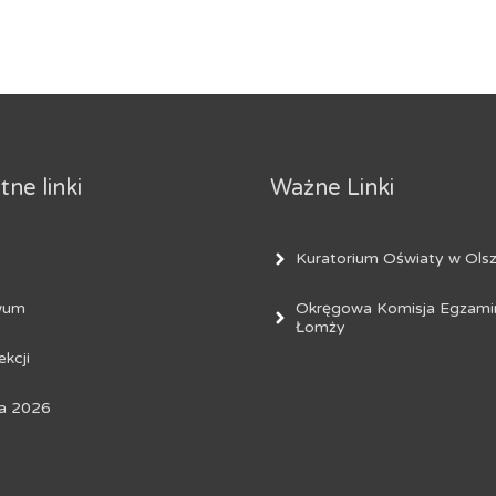
ne linki
Ważne Linki
Kuratorium Oświaty w Olsz
Okręgowa Komisja Egzami
wum
Łomży
ekcji
a 2026