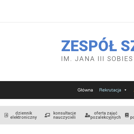
Przejdź
do
treści
ZESPÓŁ S
IM. JANA III SOBI
Główna
Rekrutacja
dziennik
konsultacje
oferta zajęć
elektroniczny
nauczycieli
pozalekcyjnych
p