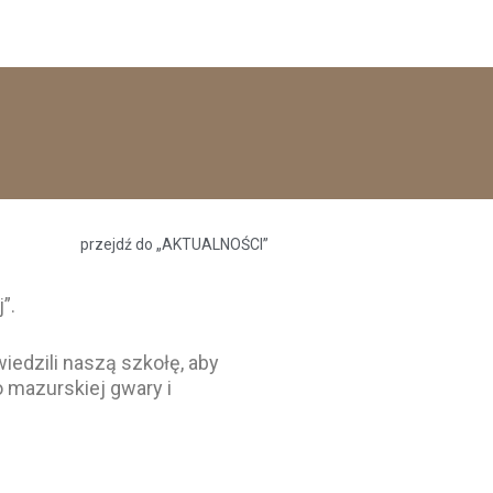
przejdź do „AKTUALNOŚCI”
”.
iedzili naszą szkołę, aby
o mazurskiej gwary i