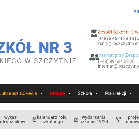
BI
Zespół Szkół nr 3 w
(+48) 89 624 28 18 |
ZKÓŁ NR 3
zsnr3@loszczytno.ed
Internat przy Zespo
ESKIEGO W SZCZYTNIE
(+48) 89 624 28 20 |
internat@loszczytno
Jubileusz 80-lecia
Matura
Szkoła
Plan lekcji
wykaz
kalendarz roku
wydarzenia
proje
odręczników
szkolnego
szkolne 19/20
innow