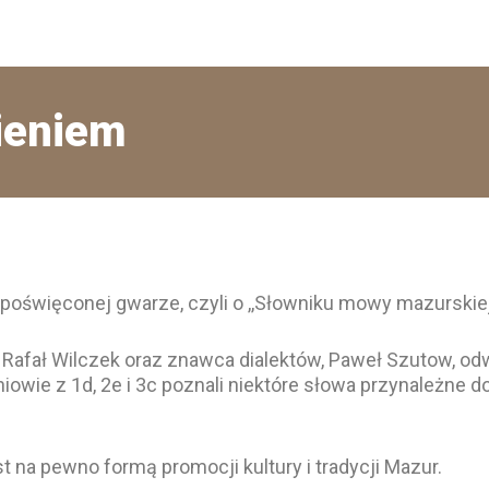
ieniem
poświęconej gwarze, czyli o ,,Słowniku mowy mazurskiej
Rafał Wilczek oraz znawca dialektów, Paweł Szutow, odw
niowie z 1d, 2e i 3c poznali niektóre słowa przynależne d
 na pewno formą promocji kultury i tradycji Mazur.