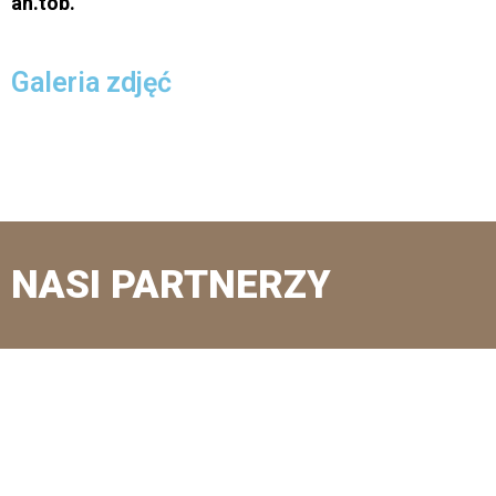
an.tob.
Galeria zdjęć
NASI PARTNERZY