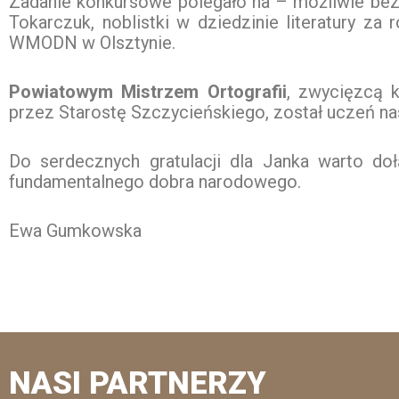
Zadanie konkursowe polegało na – możliwie bezb
Tokarczuk, noblistki w dziedzinie literatury za
WMODN w Olsztynie.
Powiatowym Mistrzem Ortografii
, zwycięzcą 
przez Starostę Szczycieńskiego, został uczeń na
Do serdecznych gratulacji dla Janka warto do
fundamentalnego dobra narodowego.
Ewa Gumkowska
NASI PARTNERZY