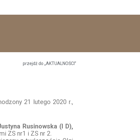
przejdź do „AKTUALNOŚCI”
odzony 21 lutego 2020 r.,
Justyna Rusinowska (I D),
i ZS nr1 i ZS nr 2.