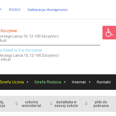
P
RODO
Deklaracja dostępności
Ot
 Szczytnie
 Jerzego Lanca 10, 12-100 Szczytno |
u.pl
le Szkół nr 3 w Szczytnie
 Jerzego Lanca 10, 12-100 Szczytno |
.edu.pl
Strefa Ucznia
Strefa Rodzica
Internat
Kontakt
ty,
szkolny
dydaktyka w
pliki do
cje
wolontariat
naszej szkole
pobrania