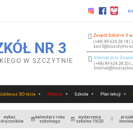
BI
Zespół Szkół nr 3 w
(+48) 89 624 28 18 |
ZKÓŁ NR 3
zsnr3@loszczytno.ed
Internat przy Zespo
ESKIEGO W SZCZYTNIE
(+48) 89 624 28 20 |
internat@loszczytno
Jubileusz 80-lecia
Matura
Szkoła
Plan lekcji
wykaz
kalendarz roku
wydarzenia
projek
odręczników
szkolnego
szkolne 19/20
innowa