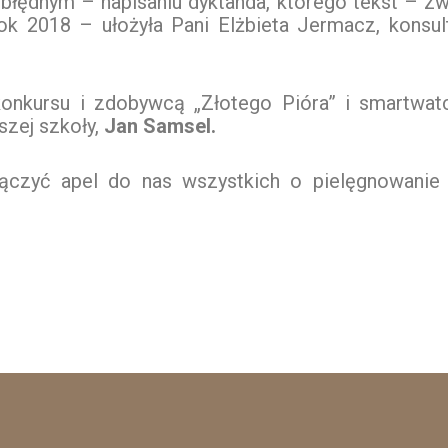
łędnym – napisaniu dyktanda, którego tekst – zw
 rok 2018 – ułożyła Pani Elżbieta Jermacz, konsu
konkursu i zdobywcą „Złotego Pióra” i smartwat
szej szkoły,
Jan Samsel.
łączyć apel do nas wszystkich o pielęgnowanie