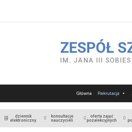
Przejdź
do
treści
ZESPÓŁ S
IM. JANA III SOBI
Główna
Rekrutacja
dziennik
konsultacje
oferta zajęć
elektroniczny
nauczycieli
pozalekcyjnych
p