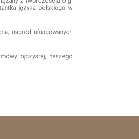
iązany z twórczością Olgi
ltantka języka polskiego w
cha, nagród ufundowanych
 mowy ojczystej, naszego