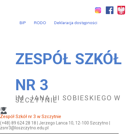
Przejdź
do
treści
BIP
RODO
Deklaracja dostępności
ZESPÓŁ SZKÓŁ
NR 3
IM. JANA III SOBIESKIEGO W
SZCZYTNIE
Zespół Szkół nr 3 w Szczytnie
(+48) 89 624 28 18 | Jerzego Lanca 10, 12-100 Szczytno |
zsnr3@loszczytno.edu.pl