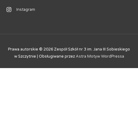
Instagram
Prawa autorskie © 2026
Zespół Szkół nr 3 im. Jana III Sobieskiego
w Szczytnie
| Obsługiwane przez
Astra Motyw WordPressa