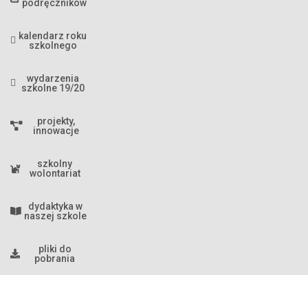
podręczników
kalendarz roku
szkolnego
wydarzenia
szkolne 19/20
projekty,
innowacje
szkolny
wolontariat
dydaktyka w
naszej szkole
pliki do
pobrania