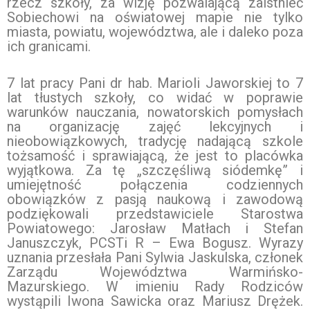
rzecz szkoły, za wizję pozwalającą zaistnieć
Sobiechowi na oświatowej mapie nie tylko
miasta, powiatu, województwa, ale i daleko poza
ich granicami.
7 lat pracy Pani dr hab. Marioli Jaworskiej to 7
lat tłustych szkoły, co widać w poprawie
warunków nauczania, nowatorskich pomysłach
na organizację zajęć lekcyjnych i
nieobowiązkowych, tradycję nadającą szkole
tożsamość i sprawiającą, że jest to placówka
wyjątkowa. Za tę „szczęśliwą siódemkę” i
umiejętność połączenia codziennych
obowiązków z pasją naukową i zawodową
podziękowali przedstawiciele Starostwa
Powiatowego: Jarosław Matłach i Stefan
Januszczyk, PCSTi R – Ewa Bogusz. Wyrazy
uznania przesłała Pani Sylwia Jaskulska, członek
Zarządu Województwa Warmińsko-
Mazurskiego. W imieniu Rady Rodziców
wystąpili Iwona Sawicka oraz Mariusz Drężek.