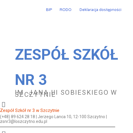
Przejdź
do
BIP
RODO
Deklaracja dostępności
treści
ZESPÓŁ SZKÓŁ
NR 3
IM. JANA III SOBIESKIEGO W
SZCZYTNIE
Zespół Szkół nr 3 w Szczytnie
(+48) 89 624 28 18 | Jerzego Lanca 10, 12-100 Szczytno |
zsnr3@loszczytno.edu.pl