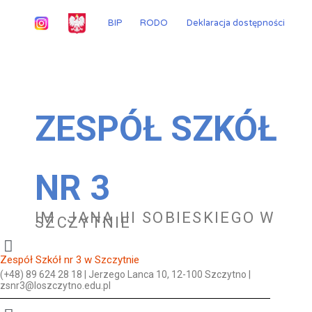
Przejdź
do
BIP
RODO
Deklaracja dostępności
treści
ZESPÓŁ SZKÓŁ
NR 3
IM. JANA III SOBIESKIEGO W
SZCZYTNIE
Zespół Szkół nr 3 w Szczytnie
(+48) 89 624 28 18 | Jerzego Lanca 10, 12-100 Szczytno |
zsnr3@loszczytno.edu.pl