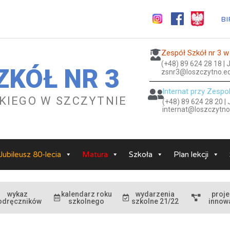
BI
Zespół Szkół nr 3 w
(+48) 89 624 28 18 |
ZKÓŁ NR 3
zsnr3@loszczytno.ed
Internat przy Zespo
ESKIEGO W SZCZYTNIE
(+48) 89 624 28 20 |
internat@loszczytno
Jubileusz 80-lecia
Matura
Szkoła
Plan lekcji
wykaz
kalendarz roku
wydarzenia
proje
odręczników
szkolnego
szkolne 21/22
innow