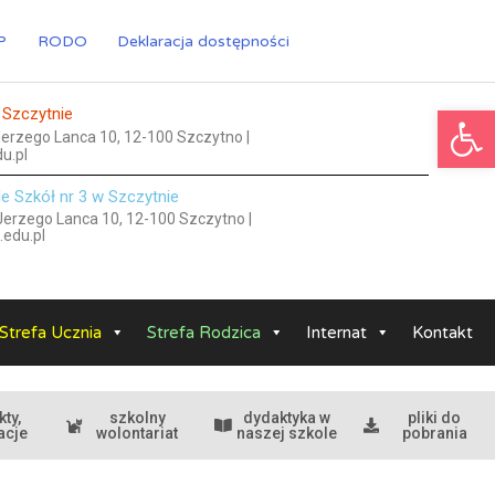
P
RODO
Deklaracja dostępności
Ot
 Szczytnie
 Jerzego Lanca 10, 12-100 Szczytno |
u.pl
le Szkół nr 3 w Szczytnie
 Jerzego Lanca 10, 12-100 Szczytno |
.edu.pl
Strefa Ucznia
Strefa Rodzica
Internat
Kontakt
kty,
szkolny
dydaktyka w
pliki do
acje
wolontariat
naszej szkole
pobrania