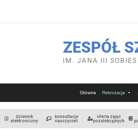
Przejdź
do
treści
ZESPÓŁ S
IM. JANA III SOBI
Główna
Rekrutacja
dziennik
konsultacje
oferta zajęć
elektroniczny
nauczycieli
pozalekcyjnych
p