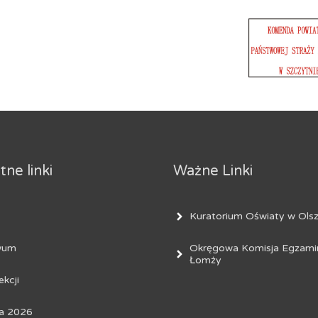
ne linki
Ważne Linki
Kuratorium Oświaty w Olsz
Okręgowa Komisja Egzami
wum
Łomży
ekcji
a 2026