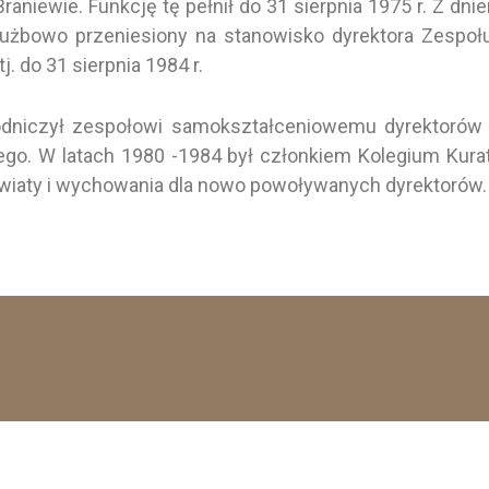
niewie. Funkcję tę pełnił do 31 sierpnia 1975 r. Z dni
łużbowo przeniesiony na stanowisko dyrektora Zespoł
. do 31 sierpnia 1984 r.
wodniczył zespołowi samokształceniowemu dyrektorów 
go. W latach 1980 -1984 był członkiem Kolegium Kura
 oświaty i wychowania dla nowo powoływanych dyrektorów.