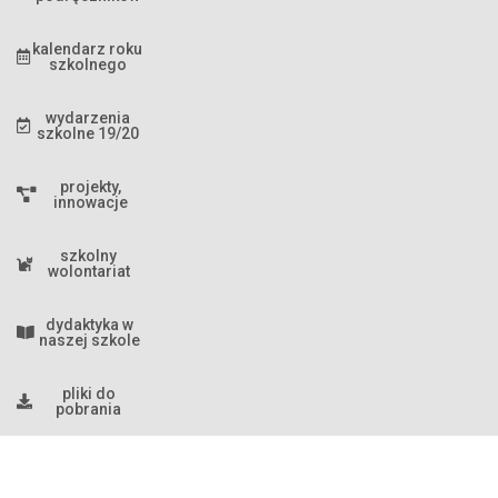
kalendarz roku
szkolnego
wydarzenia
szkolne 19/20
projekty,
innowacje
szkolny
wolontariat
dydaktyka w
naszej szkole
pliki do
pobrania