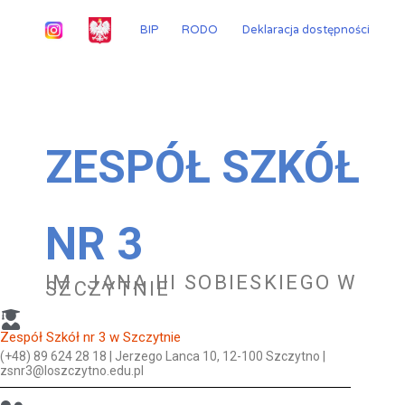
Przejdź
do
BIP
RODO
Deklaracja dostępności
treści
ZESPÓŁ SZKÓŁ
NR 3
IM. JANA III SOBIESKIEGO W
SZCZYTNIE
Zespół Szkół nr 3 w Szczytnie
(+48) 89 624 28 18 | Jerzego Lanca 10, 12-100 Szczytno |
zsnr3@loszczytno.edu.pl