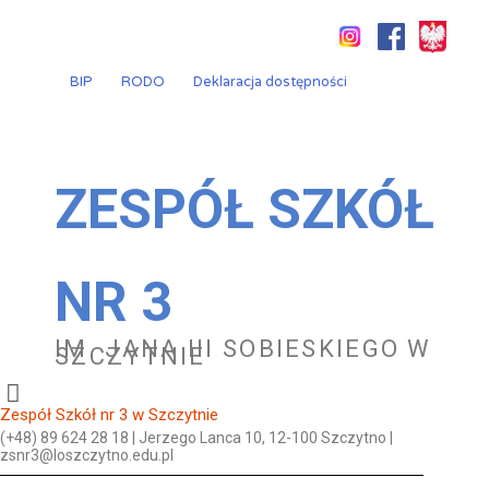
Przejdź
do
treści
BIP
RODO
Deklaracja dostępności
ZESPÓŁ SZKÓŁ
NR 3
IM. JANA III SOBIESKIEGO W
SZCZYTNIE
Zespół Szkół nr 3 w Szczytnie
(+48) 89 624 28 18 | Jerzego Lanca 10, 12-100 Szczytno |
zsnr3@loszczytno.edu.pl