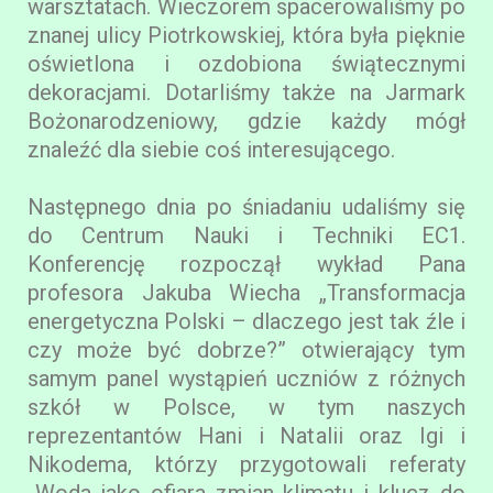
warsztatach. Wieczorem spacerowaliśmy po
znanej ulicy Piotrkowskiej, która była pięknie
oświetlona i ozdobiona świątecznymi
dekoracjami. Dotarliśmy także na Jarmark
Bożonarodzeniowy, gdzie każdy mógł
znaleźć dla siebie coś interesującego.
Następnego dnia po śniadaniu udaliśmy się
do Centrum Nauki i Techniki EC1.
Konferencję rozpoczął wykład Pana
profesora Jakuba Wiecha „Transformacja
energetyczna Polski – dlaczego jest tak źle i
czy może być dobrze?” otwierający tym
samym panel wystąpień uczniów z różnych
szkół w Polsce, w tym naszych
reprezentantów Hani i Natalii oraz Igi i
Nikodema, którzy przygotowali referaty
„Woda jako ofiara zmian klimatu i klucz do