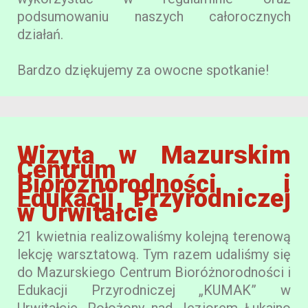
podsumowaniu naszych całorocznych
działań.
Bardzo dziękujemy za owocne spotkanie!
Wizyta w Mazurskim
Centrum
Bioróżnorodności i
Edukacji Przyrodniczej
w Urwitałcie
21 kwietnia realizowaliśmy kolejną terenową
lekcję warsztatową. Tym razem udaliśmy się
do Mazurskiego Centrum Bioróżnorodności i
Edukacji Przyrodniczej „KUMAK” w
Urwitałcie. Położony nad Jeziorem Łukajno