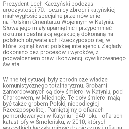
Prezydent Lech Kaczyński podczas
uroczystości 70. rocznicy zbrodni katyńskiej
miał wygłosić specjalne przemówienie
na Polskim Cmentarzu Wojennym w Katyniu.
Słowa jego miały upamiętnić i przypomnieć
okrutną i bestialską egzekucję dokonaną na
polskich obywatelach Rzeczypospolitej, w
której zginął kwiat polskiej inteligencji. Zagłady
dokonano bez procesów i wyroków, z
pogwałceniem praw i konwencji cywilizowanego
świata.
Winne tej sytuacji były zbrodnicze władze
komunistycznego totalitaryzmu. Grobami
zamordowanych są doły śmierci w Katyniu, pod
Charkowem, w Miednoje. Te doły śmierci mają
być także grobem Polski, niepodległej
Rzeczpospolitej. Pamiętajmy o ofiarach
pomordowanych w Katyniu 1940 roku i ofiarach
katastrofy w Smoleńsku, w 2010, których
wszystkich łączyła miłość do ojczyzny i ofiarna