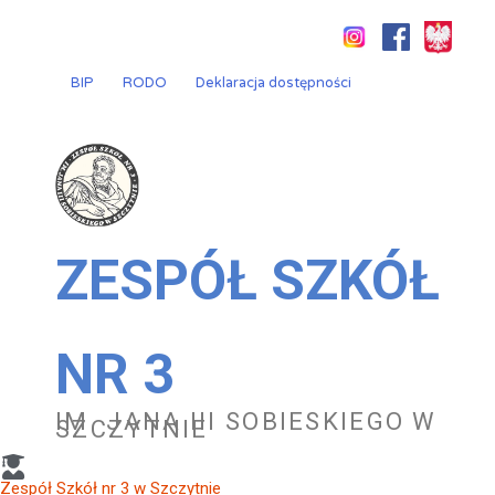
Przejdź
do
treści
BIP
RODO
Deklaracja dostępności
ZESPÓŁ SZKÓŁ
NR 3
IM. JANA III SOBIESKIEGO W
SZCZYTNIE
Zespół Szkół nr 3 w Szczytnie