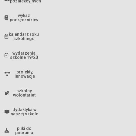
pozalekcyjnych
wykaz
podręczników
kalendarz roku
szkolnego
wydarzenia
szkolne 19/20
projekty,
innowacje
szkolny
wolontariat
dydaktyka w
naszej szkole
pliki do
pobrania