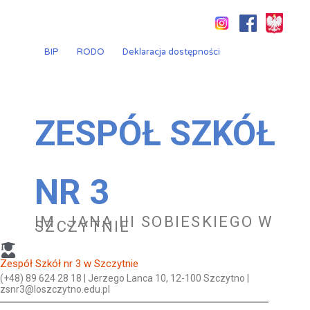
Przejdź
do
treści
BIP
RODO
Deklaracja dostępności
ZESPÓŁ SZKÓŁ
NR 3
IM. JANA III SOBIESKIEGO W
SZCZYTNIE
Zespół Szkół nr 3 w Szczytnie
(+48) 89 624 28 18 | Jerzego Lanca 10, 12-100 Szczytno |
zsnr3@loszczytno.edu.pl