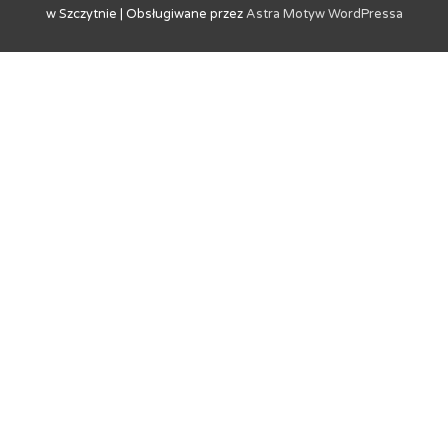
w Szczytnie
| Obsługiwane przez
Astra Motyw WordPressa