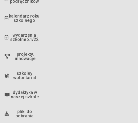
podręczników
kalendarz roku
szkolnego
wydarzenia
szkolne 21/22
projekty,
innowacje
szkolny
wolontariat
dydaktyka w
naszej szkole
pliki do
pobrania