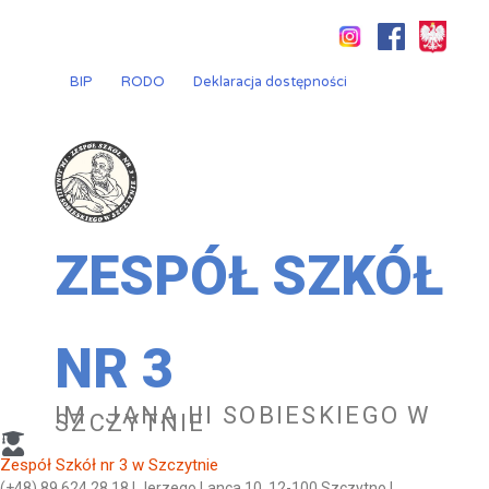
Przejdź
do
treści
BIP
RODO
Deklaracja dostępności
ZESPÓŁ SZKÓŁ
NR 3
IM. JANA III SOBIESKIEGO W
SZCZYTNIE
Zespół Szkół nr 3 w Szczytnie
(+48) 89 624 28 18 | Jerzego Lanca 10, 12-100 Szczytno |