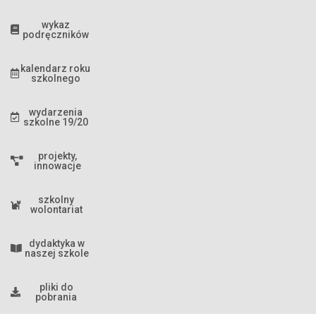
wykaz
podręczników
kalendarz roku
szkolnego
wydarzenia
szkolne 19/20
projekty,
innowacje
szkolny
wolontariat
dydaktyka w
naszej szkole
pliki do
pobrania