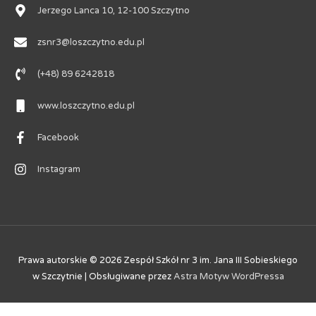
Jerzego Lanca 10, 12-100 Szczytno
zsnr3@loszczytno.edu.pl
(+48) 89 6242818
www.loszczytno.edu.pl
Facebook
Instagram
Prawa autorskie © 2026
Zespół Szkół nr 3 im. Jana III Sobieskiego
w Szczytnie
| Obsługiwane przez
Astra Motyw WordPressa