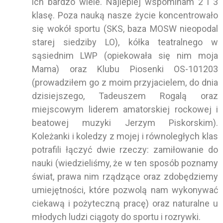
ich bardzo wiele. Najlepiej wspominam 2 i 3
klasę. Poza nauką nasze życie koncentrowało
się wokół sportu (SKS, baza MOSW nieopodal
starej siedziby LO), kółka teatralnego w
sąsiednim LWP (opiekowała się nim moja
Mama) oraz Klubu Piosenki OS-101203
(prowadziłem go z moim przyjacielem, do dnia
dzisiejszego, Tadeuszem Rogalą oraz
miejscowym liderem amatorskiej rockowej i
beatowej muzyki Jerzym Piskorskim).
Koleżanki i koledzy z mojej i równoległych klas
potrafili łączyć dwie rzeczy: zamiłowanie do
nauki (wiedzieliśmy, że w ten sposób poznamy
świat, prawa nim rządzące oraz zdobędziemy
umiejętności, które pozwolą nam wykonywać
ciekawą i pożyteczną pracę) oraz naturalne u
młodych ludzi ciągoty do sportu i rozrywki.