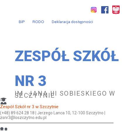
Przejdź
do
treści
BIP
RODO
Deklaracja dostępności
ZESPÓŁ SZKÓŁ
NR 3
IM. JANA III SOBIESKIEGO W
SZCZYTNIE
Zespół Szkół nr 3 w Szczytnie
(+48) 89 624 28 18 | Jerzego Lanca 10, 12-100 Szczytno |
zsnr3@loszczytno.edu.pl