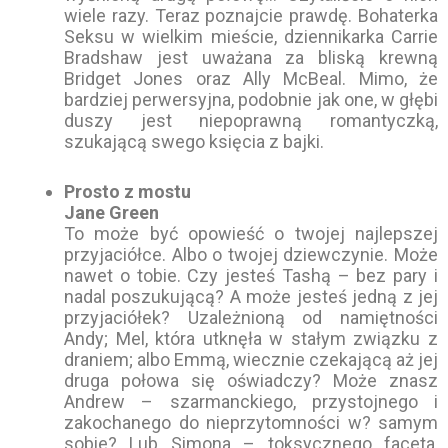
wiele razy. Teraz poznajcie prawdę. Bohaterka
Seksu w wielkim mieście, dziennikarka Carrie
Bradshaw jest uważana za bliską krewną
Bridget Jones oraz Ally McBeal. Mimo, że
bardziej perwersyjna, podobnie jak one, w głębi
duszy jest niepoprawną romantyczką,
szukającą swego księcia z bajki.
Prosto z mostu
Jane Green
To może być opowieść o twojej najlepszej
przyjaciółce. Albo o twojej dziewczynie. Może
nawet o tobie. Czy jesteś Tashą – bez pary i
nadal poszukującą? A może jesteś jedną z jej
przyjaciółek? Uzależnioną od namiętności
Andy; Mel, która utknęła w stałym związku z
draniem; albo Emmą, wiecznie czekającą aż jej
druga połowa się oświadczy? Może znasz
Andrew – szarmanckiego, przystojnego i
zakochanego do nieprzytomności w? samym
sobie? Lub Simona – toksycznego faceta,