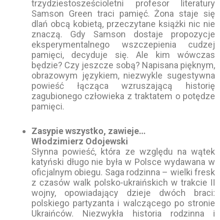
trzydziestosześcioletni profesor literatury
Samson Green traci pamięć. Żona staje się
dlań obcą kobietą, przeczytane książki nic nie
znaczą. Gdy Samson dostaje propozycje
eksperymentalnego wszczepienia cudzej
pamięci, decyduje się. Ale kim wówczas
będzie? Czy jeszcze sobą? Napisana pięknym,
obrazowym językiem, niezwykle sugestywna
powieść łącząca wzruszającą historię
zagubionego człowieka z traktatem o potędze
pamięci.
Zasypie wszystko, zawieje…
Włodzimierz Odojewski
Słynna powieść, która ze względu na wątek
katyński długo nie była w Polsce wydawana w
oficjalnym obiegu. Saga rodzinna – wielki fresk
z czasów walk polsko-ukraińskich w trakcie II
wojny, opowiadający dzieje dwóch braci:
polskiego partyzanta i walczącego po stronie
Ukraińców. Niezwykła historia rodzinna i