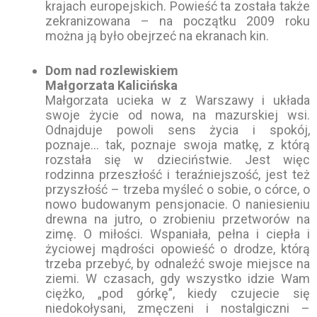
krajach europejskich. Powieść ta została także
zekranizowana – na początku 2009 roku
można ją było obejrzeć na ekranach kin.
Dom nad rozlewiskiem
Małgorzata Kalicińska
Małgorzata ucieka w z Warszawy i układa
swoje życie od nowa, na mazurskiej wsi.
Odnajduje powoli sens życia i spokój,
poznaje… tak, poznaje swoja matkę, z którą
rozstała się w dzieciństwie. Jest więc
rodzinna przeszłość i teraźniejszość, jest też
przyszłość – trzeba myśleć o sobie, o córce, o
nowo budowanym pensjonacie. O naniesieniu
drewna na jutro, o zrobieniu przetworów na
zimę. O miłości. Wspaniała, pełna i ciepła i
życiowej mądrości opowieść o drodze, którą
trzeba przebyć, by odnaleźć swoje miejsce na
ziemi. W czasach, gdy wszystko idzie Wam
ciężko, „pod górkę”, kiedy czujecie się
niedokołysani, zmęczeni i nostalgiczni –