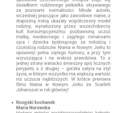
świadkiem rodzinnego piekiełka skrywanego
za pozorami normalności. Młode autorki,
wcześniej pracujące jako zawodowe nianie, z
drapieżną ironią ukazały współczesny model
rodziny, wynaturzony przez wszechobecny
kult konsumpcjonizmu: pozbawioną uczuć
matkę, nieobecnego i zajętego romansami
ojca i dziecka tęskniącego za miłością i
czułością rodziców. Niania w Nowym Jorku to
opowieść pełna ciętego humoru, a przy tym
wzruszająca i na wskroś prawdziwa. To z
jednej strony wariacko śmieszny opis licznych
perypetii, a z drugiej – gorzka satyra na styl
życia, w którym wszystko ma większą wartość
niż uczucia najbliższych. W krótce premiera
filmu Niania w Nowym Jorku ze Scarlett
Johansson w roli głównej!
Rosyjski kochanek
Maria Nurowska
Historia miłości pięćdziesięcioletniej kobiety,