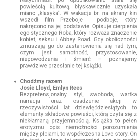
powieścią kultową, błyskawicznie uzyskała
miano „klasyka”. W wakacje br. na ekrany kin
wszedł film Przeboje i podboje, który
nakręcono na jej podstawie. Opisuje cierpienia
egoistycznego Roba, który rozważa znaczenie
kobiet, seksu i Abbey Road. Gdy okoliczności
zmuszają go do zastanowienia się nad tym,
czym jest samotność, przystosowanie,
niepowodzenia i śmierć – poznajemy
prawdziwe przesłanie tej książki.
Chodźmy razem
Josie Lloyd, Emlyn Rees
Bezpretensjonalny styl, swoboda, wartka
narracja oraz osadzenie akcji w
rzeczywistości lat dziewięćdziesiątych to
elementy składowe powieści, którą czyta się z
niekłamaną przyjemnością. Książka to pełen
erotyzmu opis niemożności porozumienia
między płciami, to współczesna Love story. On