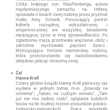
Córka hrabiego von Stauffenberga, autora
najsłynniejszego zamachu na Hitlera,
opowiada o losach swej rodziny przez pryzmat
matki, Niny Schenk. Poruszający portret
kobiety rozsądnej, wykształconej i
wtajemniczonej we wszystko, świadomie
narażającej życie w imię sprawiedliwości. Po
zgładzeniu męża, przetrwała więzienie, obóz i
samotnie wychowała pięcioro dzieci…
Wstrząsająca historia niemieckiej rodziny,
która przeciwstawiła się nazistowskiemu
obłędowi, płacąc straszną cenę.
Żal
Hanna Krall
Cztery głośne książki Hanny Krall pierwszy raz
wydane w jednym tomie, m.in. „Dowody na
istnienie”, „Taniec na cudzym weselu”, „Tam
już nie ma żadnej rzeki”, splątanie ludzkich
losów na tle trudnej historii stosunków polsko-
żydowsko-niemieckich. „Praca reporterki