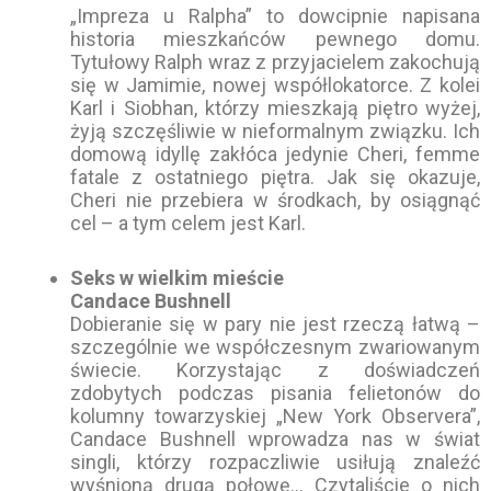
„Impreza u Ralpha” to dowcipnie napisana
historia mieszkańców pewnego domu.
Tytułowy Ralph wraz z przyjacielem zakochują
się w Jamimie, nowej współlokatorce. Z kolei
Karl i Siobhan, którzy mieszkają piętro wyżej,
żyją szczęśliwie w nieformalnym związku. Ich
domową idyllę zakłóca jedynie Cheri, femme
fatale z ostatniego piętra. Jak się okazuje,
Cheri nie przebiera w środkach, by osiągnąć
cel – a tym celem jest Karl.
Seks w wielkim mieście
Candace Bushnell
Dobieranie się w pary nie jest rzeczą łatwą –
szczególnie we współczesnym zwariowanym
świecie. Korzystając z doświadczeń
zdobytych podczas pisania felietonów do
kolumny towarzyskiej „New York Observera”,
Candace Bushnell wprowadza nas w świat
singli, którzy rozpaczliwie usiłują znaleźć
wyśnioną drugą połowę… Czytaliście o nich