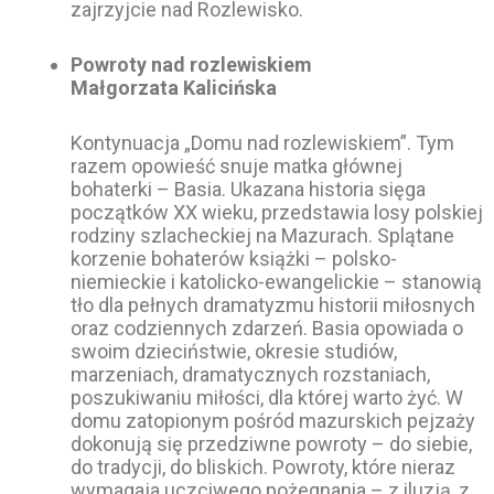
zajrzyjcie nad Rozlewisko.
Powroty nad rozlewiskiem
Małgorzata Kalicińska
Kontynuacja „Domu nad rozlewiskiem”. Tym
razem opowieść snuje matka głównej
bohaterki – Basia. Ukazana historia sięga
początków XX wieku, przedstawia losy polskiej
rodziny szlacheckiej na Mazurach. Splątane
korzenie bohaterów książki – polsko-
niemieckie i katolicko-ewangelickie – stanowią
tło dla pełnych dramatyzmu historii miłosnych
oraz codziennych zdarzeń. Basia opowiada o
swoim dzieciństwie, okresie studiów,
marzeniach, dramatycznych rozstaniach,
poszukiwaniu miłości, dla której warto żyć. W
domu zatopionym pośród mazurskich pejzaży
dokonują się przedziwne powroty – do siebie,
do tradycji, do bliskich. Powroty, które nieraz
wymagaja uczciwego pożegnania – z iluzją, z