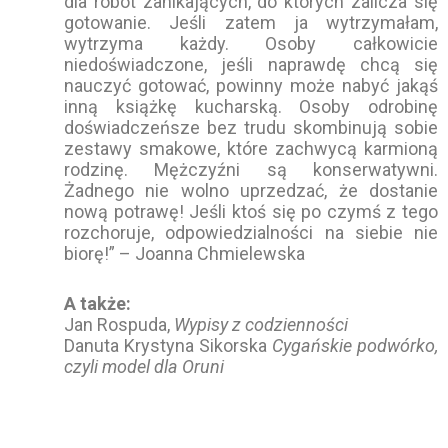
dla robót zanikających, do których zalicza się
gotowanie. Jeśli zatem ja wytrzymałam,
wytrzyma każdy. Osoby całkowicie
niedoświadczone, jeśli naprawdę chcą się
nauczyć gotować, powinny może nabyć jakąś
inną książkę kucharską. Osoby odrobinę
doświadczeńsze bez trudu skombinują sobie
zestawy smakowe, które zachwycą karmioną
rodzinę. Mężczyźni są konserwatywni.
Żadnego nie wolno uprzedzać, że dostanie
nową potrawę! Jeśli ktoś się po czymś z tego
rozchoruje, odpowiedzialności na siebie nie
biorę!” – Joanna Chmielewska
A także:
Jan Rospuda,
Wypisy z codzienności
Danuta Krystyna Sikorska
Cygańskie podwórko,
czyli model dla Oruni