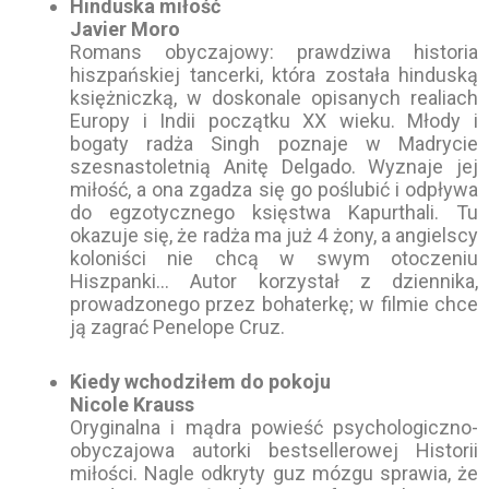
Hinduska miłość
Javier Moro
Romans obyczajowy: prawdziwa historia
hiszpańskiej tancerki, która została hinduską
księżniczką, w doskonale opisanych realiach
Europy i Indii początku XX wieku. Młody i
bogaty radża Singh poznaje w Madrycie
szesnastoletnią Anitę Delgado. Wyznaje jej
miłość, a ona zgadza się go poślubić i odpływa
do egzotycznego księstwa Kapurthali. Tu
okazuje się, że radża ma już 4 żony, a angielscy
koloniści nie chcą w swym otoczeniu
Hiszpanki… Autor korzystał z dziennika,
prowadzonego przez bohaterkę; w filmie chce
ją zagrać Penelope Cruz.
Kiedy wchodziłem do pokoju
Nicole Krauss
Oryginalna i mądra powieść psychologiczno-
obyczajowa autorki bestsellerowej Historii
miłości. Nagle odkryty guz mózgu sprawia, że