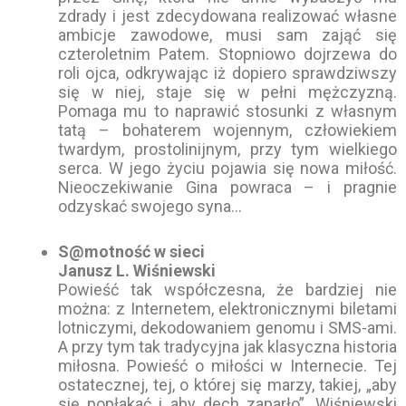
zdrady i jest zdecydowana realizować własne
ambicje zawodowe, musi sam zająć się
czteroletnim Patem. Stopniowo dojrzewa do
roli ojca, odkrywając iż dopiero sprawdziwszy
się w niej, staje się w pełni mężczyzną.
Pomaga mu to naprawić stosunki z własnym
tatą – bohaterem wojennym, człowiekiem
twardym, prostolinijnym, przy tym wielkiego
serca. W jego życiu pojawia się nowa miłość.
Nieoczekiwanie Gina powraca – i pragnie
odzyskać swojego syna…
S@motność w sieci
Janusz L. Wiśniewski
Powieść tak współczesna, że bardziej nie
można: z Internetem, elektronicznymi biletami
lotniczymi, dekodowaniem genomu i SMS-ami.
A przy tym tak tradycyjna jak klasyczna historia
miłosna. Powieść o miłości w Internecie. Tej
ostatecznej, tej, o której się marzy, takiej, „aby
się popłakać i aby dech zaparło”. Wiśniewski