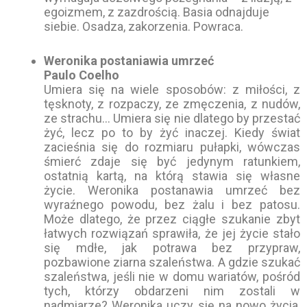
egoizmem, z zazdrością. Basia odnajduje
siebie. Osadza, zakorzenia. Powraca.
Weronika postaniawia umrzeć
Paulo Coelho
Umiera się na wiele sposobów: z miłości, z
tęsknoty, z rozpaczy, ze zmęczenia, z nudów,
ze strachu… Umiera się nie dlatego by przestać
żyć, lecz po to by żyć inaczej. Kiedy świat
zacieśnia się do rozmiaru pułapki, wówczas
śmierć zdaje się być jedynym ratunkiem,
ostatnią kartą, na którą stawia się własne
życie. Weronika postanawia umrzeć bez
wyraźnego powodu, bez żalu i bez patosu.
Może dlatego, że przez ciągłe szukanie zbyt
łatwych rozwiązań sprawiła, że jej życie stało
się mdłe, jak potrawa bez przypraw,
pozbawione ziarna szaleństwa. A gdzie szukać
szaleństwa, jeśli nie w domu wariatów, pośród
tych, którzy obdarzeni nim zostali w
nadmiarze? Weronika uczy się na nowo życia,