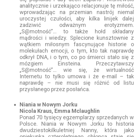
analitycznie i urzekająco relacjonuje tę miłość,
wprowadzając na przemian nastrój niemal
uroczystej czułości, aby kilka linijek dalej
zadziwić odważnym erotyzmem.
„S@motność”… to także hołd składany
mądrości i wiedzy. Splecione kunsztownie z
wątkiem miłosnym fascynujące historie o
molekułach emocji, o tym, kto tak naprawdę
odkrył DNA, i o tym, co po śmierci stało się z
mózgiem Einsteina. Przeczytawszy
„S@motność”… wie się, że wirtualność
Internetu to tylko umowa i że e-mail – tak
naprawdę – nie musi się różnić od listu
przysłanego przez posłańca.
Niania w Nowym Jorku
Nicola Kraus, Emma Mclaughlin
Ponad 70 tysięcy egzemplarzy sprzedanych w
Polsce. Niania w Nowym Jorku to historia
dwudziestokilkuletniej Nanny, która jako
opiekunka czteroletniego chłopca staje się