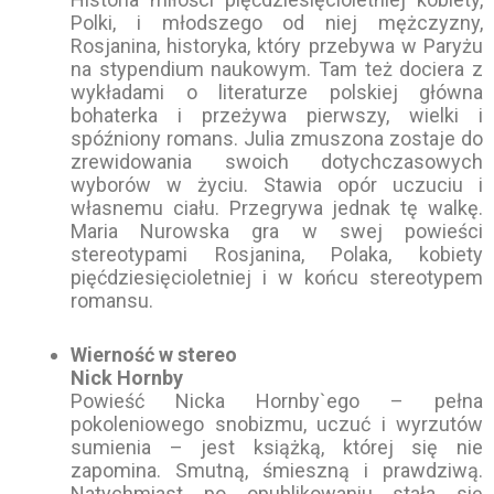
Polki, i młodszego od niej mężczyzny,
Rosjanina, historyka, który przebywa w Paryżu
na stypendium naukowym. Tam też dociera z
wykładami o literaturze polskiej główna
bohaterka i przeżywa pierwszy, wielki i
spóźniony romans. Julia zmuszona zostaje do
zrewidowania swoich dotychczasowych
wyborów w życiu. Stawia opór uczuciu i
własnemu ciału. Przegrywa jednak tę walkę.
Maria Nurowska gra w swej powieści
stereotypami Rosjanina, Polaka, kobiety
pięćdziesięcioletniej i w końcu stereotypem
romansu.
Wierność w stereo
Nick Hornby
Powieść Nicka Hornby`ego – pełna
pokoleniowego snobizmu, uczuć i wyrzutów
sumienia – jest książką, której się nie
zapomina. Smutną, śmieszną i prawdziwą.
Natychmiast po opublikowaniu stała się