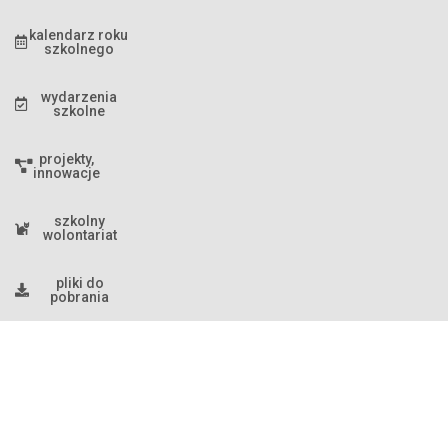
kalendarz roku
szkolnego
wydarzenia
szkolne
projekty,
innowacje
szkolny
wolontariat
pliki do
pobrania