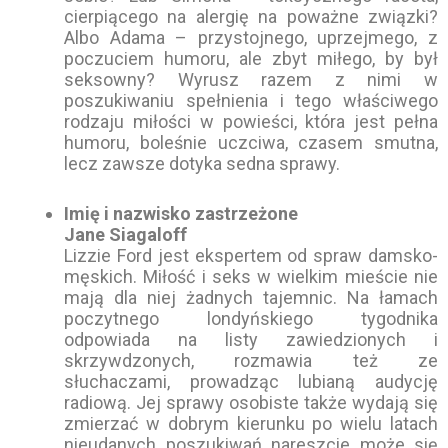
cierpiącego na alergię na poważne związki?
Albo Adama – przystojnego, uprzejmego, z
poczuciem humoru, ale zbyt miłego, by był
seksowny? Wyrusz razem z nimi w
poszukiwaniu spełnienia i tego właściwego
rodzaju miłości w powieści, która jest pełna
humoru, boleśnie uczciwa, czasem smutna,
lecz zawsze dotyka sedna sprawy.
Imię i nazwisko zastrzeżone
Jane Siagaloff
Lizzie Ford jest ekspertem od spraw damsko-
męskich. Miłość i seks w wielkim mieście nie
mają dla niej żadnych tajemnic. Na łamach
poczytnego londyńskiego tygodnika
odpowiada na listy zawiedzionych i
skrzywdzonych, rozmawia też ze
słuchaczami, prowadząc lubianą audycję
radiową. Jej sprawy osobiste także wydają się
zmierzać w dobrym kierunku po wielu latach
nieudanych poszukiwań nareszcie może się