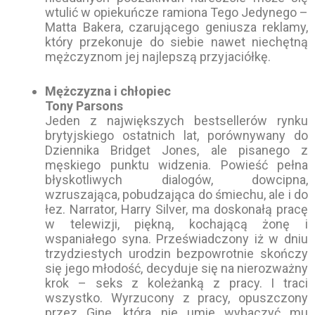
wtulić w opiekuńcze ramiona Tego Jedynego –
Matta Bakera, czarującego geniusza reklamy,
który przekonuje do siebie nawet niechętną
mężczyznom jej najlepszą przyjaciółkę.
Mężczyzna i chłopiec
Tony Parsons
Jeden z największych bestsellerów rynku
brytyjskiego ostatnich lat, porównywany do
Dziennika Bridget Jones, ale pisanego z
męskiego punktu widzenia. Powieść pełna
błyskotliwych dialogów, dowcipna,
wzruszająca, pobudzająca do śmiechu, ale i do
łez. Narrator, Harry Silver, ma doskonałą pracę
w telewizji, piękną, kochającą żonę i
wspaniałego syna. Przeświadczony iż w dniu
trzydziestych urodzin bezpowrotnie skończy
się jego młodość, decyduje się na nierozważny
krok – seks z koleżanką z pracy. I traci
wszystko. Wyrzucony z pracy, opuszczony
przez Ginę, która nie umie wybaczyć mu