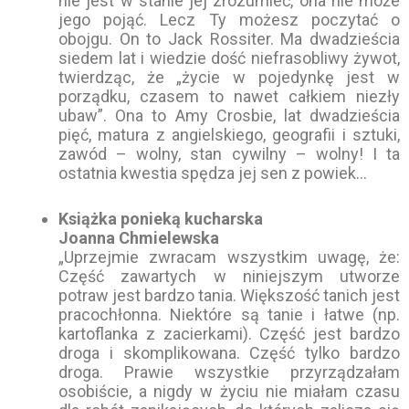
nie jest w stanie jej zrozumieć, ona nie może
jego pojąć. Lecz Ty możesz poczytać o
obojgu. On to Jack Rossiter. Ma dwadzieścia
siedem lat i wiedzie dość niefrasobliwy żywot,
twierdząc, że „życie w pojedynkę jest w
porządku, czasem to nawet całkiem niezły
ubaw”. Ona to Amy Crosbie, lat dwadzieścia
pięć, matura z angielskiego, geografii i sztuki,
zawód – wolny, stan cywilny – wolny! I ta
ostatnia kwestia spędza jej sen z powiek…
Książka ponieką kucharska
Joanna Chmielewska
„Uprzejmie zwracam wszystkim uwagę, że:
Część zawartych w niniejszym utworze
potraw jest bardzo tania. Większość tanich jest
pracochłonna. Niektóre są tanie i łatwe (np.
kartoflanka z zacierkami). Część jest bardzo
droga i skomplikowana. Część tylko bardzo
droga. Prawie wszystkie przyrządzałam
osobiście, a nigdy w życiu nie miałam czasu