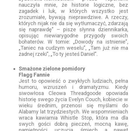
nauczyła mnie, że historie logiczne, bez
zagadek i luk, w których wszystko jest
zrozumiałe, bywają nieprawdziwe. A rzeczy,
których nijak nie da się wytłumaczyć, zdarzają
się naprawdę” – pisze słynna dziennikarka,
opisując niewiarygodne przygody swoich
bohaterów. W tomie: „Dowody na istnienie”,
„Taniec na cudzym weselu”, „Tam już nie ma
żadnej rzeki”, „To ty jesteś Daniel”.
Smażone zielone pomidory
Flagg Fannie
Jest to opowieść o zwykłych ludziach, pełna
humoru, wzruszeń i dramatyzmu. Kiedy
siwowłosa Cleowa Threadgoode opowiada
historię swego życia Evelyn Couch, kobiecie w
wieku średnim, przenosi się myślami do
Alabamy lat trzydziestych. We wspomnieniach
wraca kawiarnia Whistle Stop, która ma dla
swych gości dobrą pieczeń, mocną kawę,
namiętności, uczucia, śmiech, a nawet