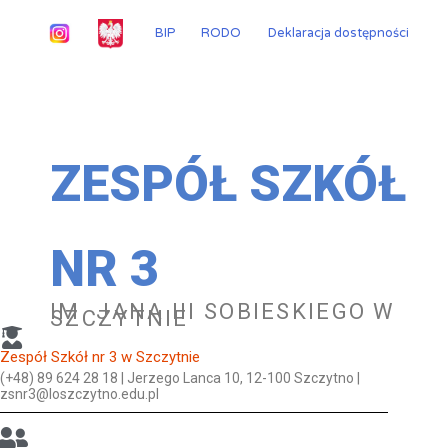
Przejdź
do
BIP
RODO
Deklaracja dostępności
treści
ZESPÓŁ SZKÓŁ
NR 3
IM. JANA III SOBIESKIEGO W
SZCZYTNIE
Zespół Szkół nr 3 w Szczytnie
(+48) 89 624 28 18 | Jerzego Lanca 10, 12-100 Szczytno |
zsnr3@loszczytno.edu.pl