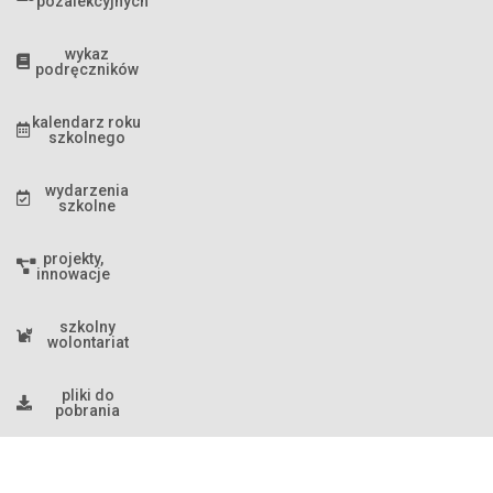
pozalekcyjnych
wykaz
podręczników
kalendarz roku
szkolnego
wydarzenia
szkolne
projekty,
innowacje
szkolny
wolontariat
pliki do
pobrania