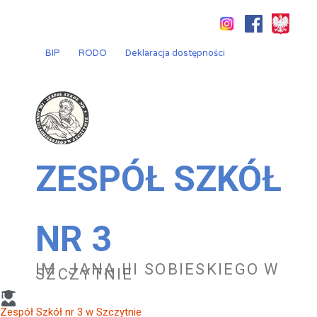
Przejdź
do
treści
BIP
RODO
Deklaracja dostępności
ZESPÓŁ SZKÓŁ
NR 3
IM. JANA III SOBIESKIEGO W
SZCZYTNIE
Zespół Szkół nr 3 w Szczytnie