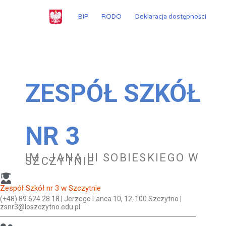
Przejdź
do
BIP
RODO
Deklaracja dostępności
treści
ZESPÓŁ SZKÓŁ
NR 3
IM. JANA III SOBIESKIEGO W
SZCZYTNIE
Zespół Szkół nr 3 w Szczytnie
(+48) 89 624 28 18 | Jerzego Lanca 10, 12-100 Szczytno |
zsnr3@loszczytno.edu.pl