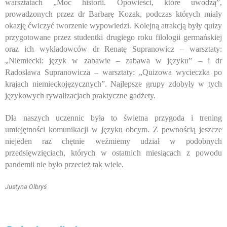
warsztatach „Moc historii. Opowieści, które uwodzą”,
prowadzonych przez dr Barbarę Kozak, podczas których miały
okazję ćwiczyć tworzenie wypowiedzi. Kolejną atrakcją były quizy
przygotowane przez studentki drugiego roku filologii germańskiej
oraz ich wykładowców dr Renatę Supranowicz – warsztaty:
„Niemiecki: język w zabawie – zabawa w języku” – i dr
Radosława Supranowicza – warsztaty: „Quizowa wycieczka po
krajach niemieckojęzycznych”. Najlepsze grupy zdobyły w tych
językowych rywalizacjach praktyczne gadżety.
Dla naszych uczennic była to świetna przygoda i trening
umiejętności komunikacji w języku obcym. Z pewnością jeszcze
niejeden raz chętnie weźmiemy udział w podobnych
przedsięwzięciach, których w ostatnich miesiącach z powodu
pandemii nie było przecież tak wiele.
Justyna Olbryś