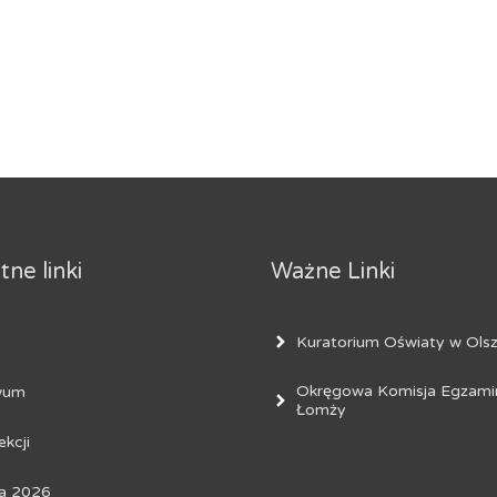
ne linki
Ważne Linki
Kuratorium Oświaty w Olsz
Okręgowa Komisja Egzami
wum
Łomży
ekcji
a 2026