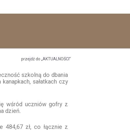
przejdź do „AKTUALNOŚCI”
czność szkolną do dbania
 kanapkach, sałatkach czy
się wśród uczniów gofry z
a dzień.
 484,67 zł, co łącznie z