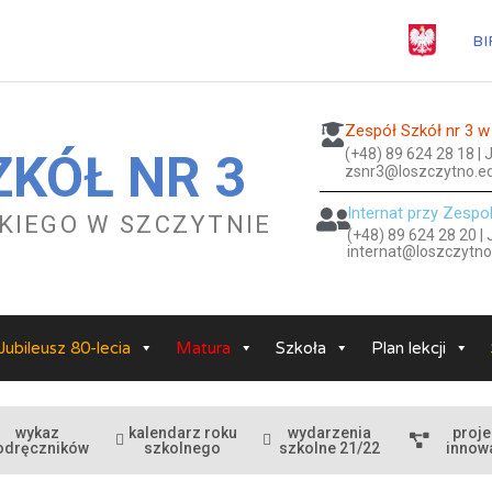
BI
Zespół Szkół nr 3 w
(+48) 89 624 28 18 |
ZKÓŁ NR 3
zsnr3@loszczytno.ed
Internat przy Zespo
ESKIEGO W SZCZYTNIE
(+48) 89 624 28 20 |
internat@loszczytno
Jubileusz 80-lecia
Matura
Szkoła
Plan lekcji
wykaz
kalendarz roku
wydarzenia
proje
odręczników
szkolnego
szkolne 21/22
innow