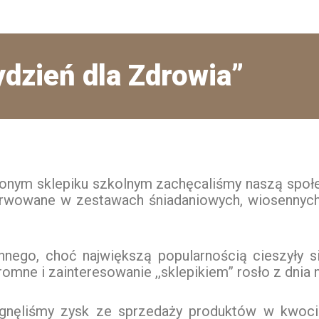
dzień dla Zdrowia”
nym sklepiku szkolnym zachęcaliśmy naszą społe
erwowane w zestawach śniadaniowych, wiosennych
nnego, choć największą popularnością cieszyły 
ne i zainteresowanie ,,sklepikiem” rosło z dnia n
nęliśmy zysk ze sprzedaży produktów w kwocie