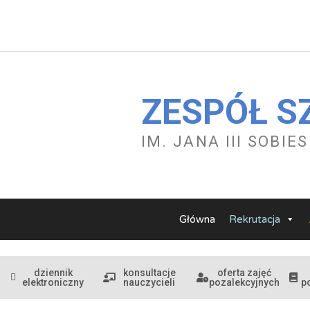
Przejdź
do
treści
ZESPÓŁ S
IM. JANA III SOBI
Główna
Rekrutacja
dziennik
konsultacje
oferta zajęć
elektroniczny
nauczycieli
pozalekcyjnych
p