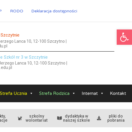
P
RODO
Deklaracja dostępności
Ot
 Szczytnie
 Jerzego Lanca 10, 12-100 Szczytno |
u.pl
le Szkół nr 3 w Szczytnie
 Jerzego Lanca 10, 12-100 Szczytno |
.edu.pl
Strefa Ucznia
Strefa Rodzica
Internat
Kontakt
kty,
szkolny
dydaktyka w
pliki do
acje
wolontariat
naszej szkole
pobrania