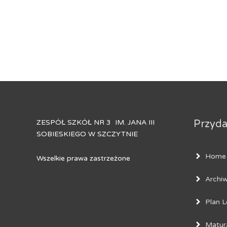
ZESPÓŁ SZKÓŁ NR 3 IM. JANA III
Przydat
SOBIESKIEGO W SZCZYTNIE
Home
Wszelkie prawa zastrzeżone
Archi
Plan L
Matur