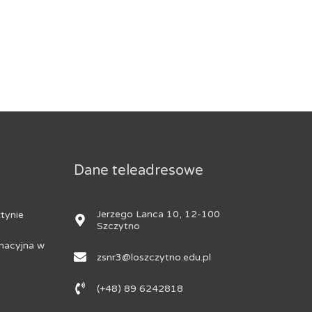
Dane teleadresowe
Jerzego Lanca 10, 12-100
tynie
Szczytno
nacyjna w
zsnr3@loszczytno.edu.pl
(+48) 89 6242818