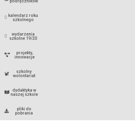
podręczników
kalendarz roku
szkolnego
wydarzenia
szkolne 19/20
projekty,
innowacje
szkolny
wolontariat
dydaktyka w
naszej szkole
pliki do
pobrania