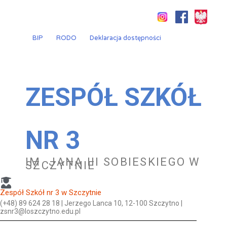
Przejdź
do
treści
BIP
RODO
Deklaracja dostępności
ZESPÓŁ SZKÓŁ
NR 3
IM. JANA III SOBIESKIEGO W
SZCZYTNIE
Zespół Szkół nr 3 w Szczytnie
(+48) 89 624 28 18 | Jerzego Lanca 10, 12-100 Szczytno |
zsnr3@loszczytno.edu.pl