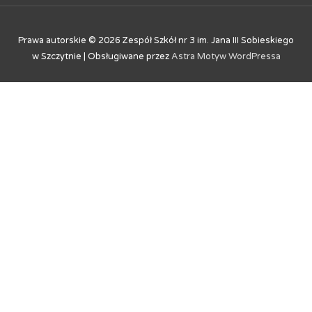
Prawa autorskie © 2026
Zespół Szkół nr 3 im. Jana III Sobieskiego
w Szczytnie
| Obsługiwane przez
Astra Motyw WordPressa