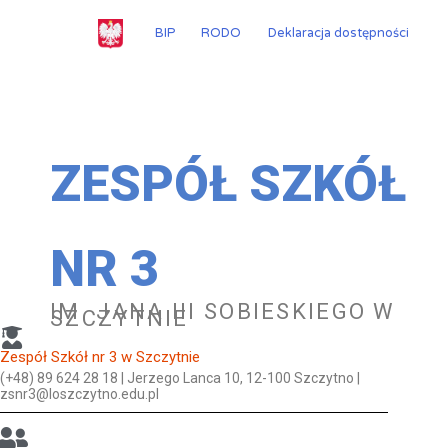
Przejdź
do
BIP
RODO
Deklaracja dostępności
treści
ZESPÓŁ SZKÓŁ
NR 3
IM. JANA III SOBIESKIEGO W
SZCZYTNIE
Zespół Szkół nr 3 w Szczytnie
(+48) 89 624 28 18 | Jerzego Lanca 10, 12-100 Szczytno |
zsnr3@loszczytno.edu.pl