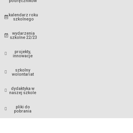
podręczników
kalendarz roku
szkolnego
wydarzenia
szkolne 22/23
projekty,
innowacje
szkolny
wolontariat
dydaktyka w
naszej szkole
pliki do
pobrania