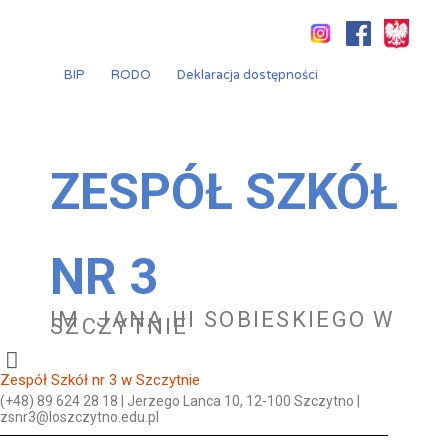
Przejdź
do
treści
BIP
RODO
Deklaracja dostępności
ZESPÓŁ SZKÓŁ
NR 3
IM. JANA III SOBIESKIEGO W
SZCZYTNIE
Zespół Szkół nr 3 w Szczytnie
(+48) 89 624 28 18 | Jerzego Lanca 10, 12-100 Szczytno |
zsnr3@loszczytno.edu.pl