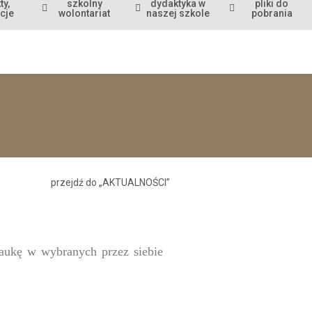
ty,
szkolny
dydaktyka w
pliki do
cje
wolontariat
naszej szkole
pobrania
przejdź do „AKTUALNOŚCI”
 naukę w wybranych przez siebie