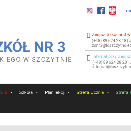
BI
Zespół Szkół nr 3 w
(+48) 89 624 28 18 |
ZKÓŁ NR 3
zsnr3@loszczytno.ed
Internat przy Zespo
ESKIEGO W SZCZYTNIE
(+48) 89 624 28 20 |
internat@loszczytno
ura
Szkoła
Plan lekcji
Strefa Ucznia
Strefa 