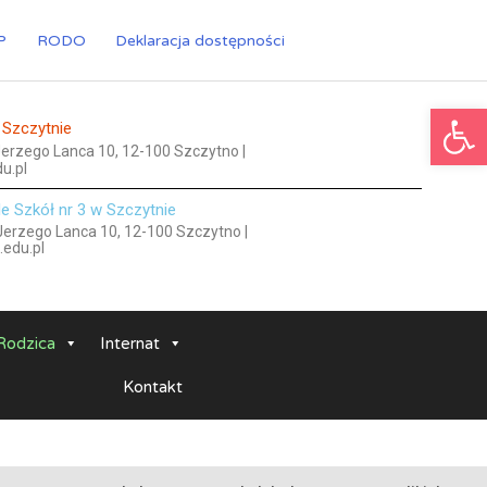
P
RODO
Deklaracja dostępności
Ot
 Szczytnie
 Jerzego Lanca 10, 12-100 Szczytno |
u.pl
le Szkół nr 3 w Szczytnie
 Jerzego Lanca 10, 12-100 Szczytno |
.edu.pl
Rodzica
Internat
Kontakt