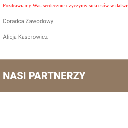
Pozdrawiamy Was serdecznie i życzymy sukcesów w dalszej
Doradca Zawodowy
Alicja Kasprowicz
NASI PARTNERZY