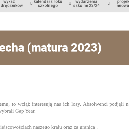
wykaz
kalendarz roku
wydarzenia
projek
odręczników
szkolnego
szkolne 23/24
innowa
echa (matura 2023)
emu, to wciąż interesują nas ich losy. Absolwenci podjęli
wybrali Gap Year.
ejscowościach naszego kraju oraz za granicą .