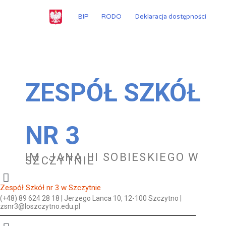
Przejdź
do
BIP
RODO
Deklaracja dostępności
treści
ZESPÓŁ SZKÓŁ
NR 3
IM. JANA III SOBIESKIEGO W
SZCZYTNIE
Zespół Szkół nr 3 w Szczytnie
(+48) 89 624 28 18 | Jerzego Lanca 10, 12-100 Szczytno |
zsnr3@loszczytno.edu.pl