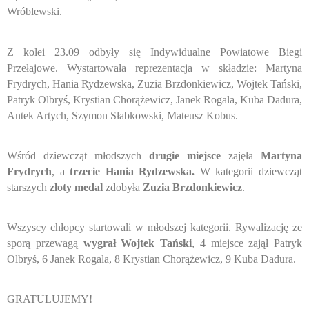
Wróblewski.
Z kolei 23.09 odbyły się Indywidualne Powiatowe Biegi
Przełajowe. Wystartowała reprezentacja w składzie: Martyna
Frydrych, Hania Rydzewska, Zuzia Brzdonkiewicz, Wojtek Tański,
Patryk Olbryś, Krystian Chorążewicz, Janek Rogala, Kuba Dadura,
Antek Artych, Szymon Słabkowski, Mateusz Kobus.
Wśród dziewcząt młodszych
drugie miejsce
zajęła
Martyna
Frydrych
, a
trzecie Hania Rydzewska.
W kategorii dziewcząt
starszych
złoty medal
zdobyła
Zuzia Brzdonkiewicz
.
Wszyscy chłopcy startowali w młodszej kategorii. Rywalizację ze
sporą przewagą
wygrał Wojtek Tański
, 4 miejsce zajął Patryk
Olbryś, 6 Janek Rogala, 8 Krystian Chorążewicz, 9 Kuba Dadura.
GRATULUJEMY!