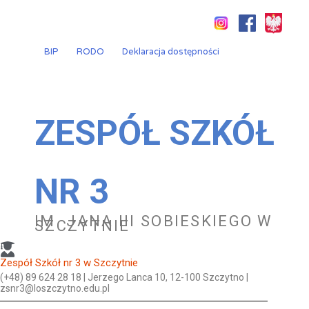
Przejdź
do
treści
BIP
RODO
Deklaracja dostępności
ZESPÓŁ SZKÓŁ
NR 3
IM. JANA III SOBIESKIEGO W
SZCZYTNIE
Zespół Szkół nr 3 w Szczytnie
(+48) 89 624 28 18 | Jerzego Lanca 10, 12-100 Szczytno |
zsnr3@loszczytno.edu.pl