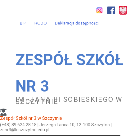
Przejdź
do
treści
BIP
RODO
Deklaracja dostępności
ZESPÓŁ SZKÓŁ
NR 3
IM. JANA III SOBIESKIEGO W
SZCZYTNIE
Zespół Szkół nr 3 w Szczytnie
(+48) 89 624 28 18 | Jerzego Lanca 10, 12-100 Szczytno |
zsnr3@loszczytno.edu.pl