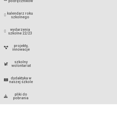
podręczników
kalendarz roku
szkolnego
wydarzenia
szkolne 22/23
projekty,
innowacje
szkolny
wolontariat
dydaktyka w
naszej szkole
pliki do
pobrania