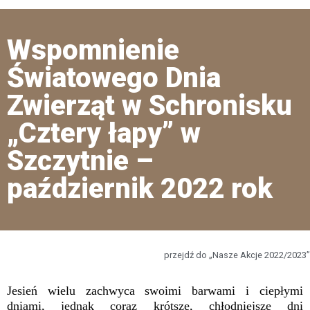
Wspomnienie
Światowego Dnia
Zwierząt w Schronisku
„Cztery łapy” w
Szczytnie –
październik 2022 rok
przejdź do „Nasze Akcje 2022/2023”
Jesień wielu zachwyca swoimi barwami i ciepłymi
dniami, jednak coraz krótsze, chłodniejsze dni