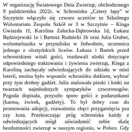
W organizację Światowego Dnia Zwierząt, obchodzonego
9 października 2022r. w Schronisku „Cztery łapy” w
Szczytnie włączyło się czworo uczniów ze Szkolnego
Wolontariatu Zespołu Szkół nr 3 w Szczytnie – Kinga
Gwiazda 1f, Karolina Załucka-Dąbrowska 1d, Łukasz
Będziejewski 1e i Bartosz Rudnicki 1b oraz Julia Gruber,
wolontariuszka w przytulisku w Jedwabnie, uczennica
jednego z olsztyńskich liceów. Łukasz i Bartek przed
schroniskiem witali gości, rozdawali ulotki dotyczące
odpowiedniego traktowania i żywienia zwierząt, Kinga z
Karoliną zachęcały odwiedzających do udziału w mini
loterii, można było wspomóc schronisko datkiem, wybrać
przy tym drobny gadżet. Julia malowała pieski i kotki na
twarzach najmłodszych sympatyków czworonogów.
Pogoda dopisała, przyszło sporo gości z podarunkami
(karma, żwirek, gadżety). To był dobry czas do
promowania adopcji, rozważenia chęci przygarnięcia psa
czy kota. Przekraczając próg schroniska każdy z
odwiedzających mógł uświadomić sobie skalę
bezdomności zwierząt w naszym regionie, w Polsce. Gdy