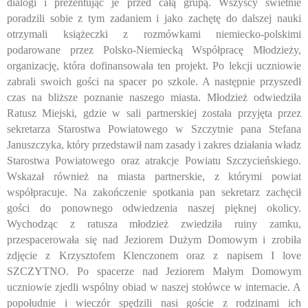
dialogi i prezentując je przed całą grupą. Wszyscy świetnie
poradzili sobie z tym zadaniem i jako zachętę do dalszej nauki
otrzymali książeczki z rozmówkami niemiecko-polskimi
podarowane przez Polsko-Niemiecką Współpracę Młodzieży,
organizację, która dofinansowała ten projekt. Po lekcji uczniowie
zabrali swoich gości na spacer po szkole. A następnie przyszedł
czas na bliższe poznanie naszego miasta. Młodzież odwiedziła
Ratusz Miejski, gdzie w sali partnerskiej została przyjęta przez
sekretarza Starostwa Powiatowego w Szczytnie pana Stefana
Januszczyka, który przedstawił nam zasady i zakres działania władz
Starostwa Powiatowego oraz atrakcje Powiatu Szczycieńskiego.
Wskazał również na miasta partnerskie, z którymi powiat
współpracuje. Na zakończenie spotkania pan sekretarz zachęcił
gości do ponownego odwiedzenia naszej pięknej okolicy.
Wychodząc z ratusza młodzież zwiedziła ruiny zamku,
przespacerowała się nad Jeziorem Dużym Domowym i zrobiła
zdjęcie z Krzysztofem Klenczonem oraz z napisem I love
SZCZYTNO. Po spacerze nad Jeziorem Małym Domowym
uczniowie zjedli wspólny obiad w naszej stołówce w internacie. A
popołudnie i wieczór spędzili nasi goście z rodzinami ich