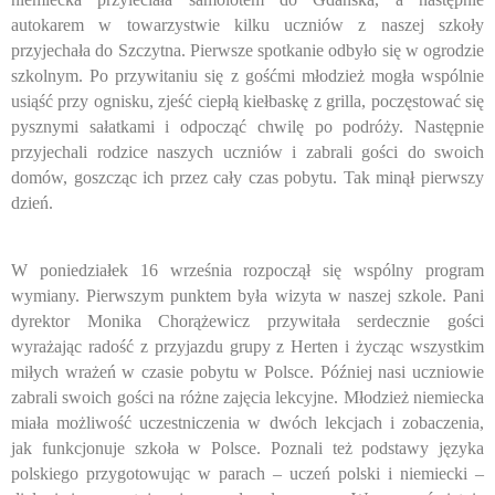
autokarem w towarzystwie kilku uczniów z naszej szkoły
przyjechała do Szczytna. Pierwsze spotkanie odbyło się w ogrodzie
szkolnym. Po przywitaniu się z gośćmi młodzież mogła wspólnie
usiąść przy ognisku, zjeść ciepłą kiełbaskę z grilla, poczęstować się
pysznymi sałatkami i odpocząć chwilę po podróży. Następnie
przyjechali rodzice naszych uczniów i zabrali gości do swoich
domów, goszcząc ich przez cały czas pobytu. Tak minął pierwszy
dzień.
W poniedziałek 16 września rozpoczął się wspólny program
wymiany. Pierwszym punktem była wizyta w naszej szkole. Pani
dyrektor Monika Chorążewicz przywitała serdecznie gości
wyrażając radość z przyjazdu grupy z Herten i życząc wszystkim
miłych wrażeń w czasie pobytu w Polsce. Później nasi uczniowie
zabrali swoich gości na różne zajęcia lekcyjne. Młodzież niemiecka
miała możliwość uczestniczenia w dwóch lekcjach i zobaczenia,
jak funkcjonuje szkoła w Polsce. Poznali też podstawy języka
polskiego przygotowując w parach – uczeń polski i niemiecki –