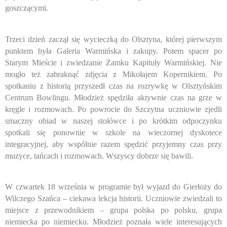
goszczącymi.
Trzeci dzień zaczął się wycieczką do Olsztyna, której pierwszym
punktem była Galeria Warmińska i zakupy. Potem spacer po
Starym Mieście i zwiedzanie Zamku Kapituły Warmińskiej. Nie
mogło też zabraknąć zdjęcia z Mikołajem Kopernikiem. Po
spotkaniu z historią przyszedł czas na rozrywkę w Olsztyńskim
Centrum Bowlingu. Młodzież spędziła aktywnie czas na grze w
kręgle i rozmowach. Po powrocie do Szczytna uczniowie zjedli
smaczny obiad w naszej stołówce i po krótkim odpoczynku
spotkali się ponownie w szkole na wieczornej dyskotece
integracyjnej, aby wspólnie razem spędzić przyjemny czas przy
muzyce, tańcach i rozmowach. Wszyscy dobrze się bawili.
W czwartek 18 września w programie był wyjazd do Gierłoży do
Wilczego Szańca – ciekawa lekcja historii. Uczniowie zwiedzali to
miejsce z przewodnikiem – grupa polska po polsku, grupa
niemiecka po niemiecku. Młodzież poznała wiele interesujących