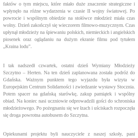
faktów o tym miejscu, które miało duże znaczenie strategiczne i
wpłynęło na różne wydarzenia w czasie II wojny światowej. Po
powrocie i wspólnym obiedzie na stołówce młodzież miała czas
wolny. Dzień zakończył się wieczorem filmowo-muzycznym. Czas
upłynął młodzieży na śpiewaniu polskich, niemieckich i angielskich
piosenek oraz oglądaniu na dużym ekranie filmu pod tytułem
„Kraina lodu”.
I tak nadszedł czwartek, ostatni dzień Wymiany Młodzieży
Szczytno – Herten. Na ten dzień zaplanowana została podróż do
Gdańska. Ważnym punktem tego wyjazdu była wizyta w
Europejskim Centrum Solidarności i zwiedzanie wystawy Stocznia.
Potem spacer na gdańską starówkę, zakup pamiątek i wspólny
obiad. Na koniec nasi uczniowie odprowadzili gości do schroniska
młodzieżowego. Po pożegnaniu się we łzach i uściskach rozpoczęła
się droga powrotna autobusem do Szczytna.
Opiekunami projektu byli nauczyciele z naszej szkoły, pani