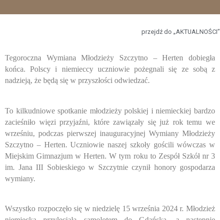
przejdź do „AKTUALNOŚCI”
Tegoroczna Wymiana Młodzieży Szczytno – Herten dobiegła
końca. Polscy i niemieccy uczniowie pożegnali się ze sobą z
nadzieją, że będą się w przyszłości odwiedzać.
To kilkudniowe spotkanie młodzieży polskiej i niemieckiej bardzo
zacieśniło więzi przyjaźni, które zawiązały się już rok temu we
wrześniu, podczas pierwszej inauguracyjnej Wymiany Młodzieży
Szczytno – Herten. Uczniowie naszej szkoły gościli wówczas w
Miejskim Gimnazjum w Herten. W tym roku to Zespół Szkół nr 3
im. Jana III Sobieskiego w Szczytnie czynił honory gospodarza
wymiany.
Wszystko rozpoczęło się w niedzielę 15 września 2024 r. Młodzież
niemiecka przyleciała samolotem do Gdańska, a następnie