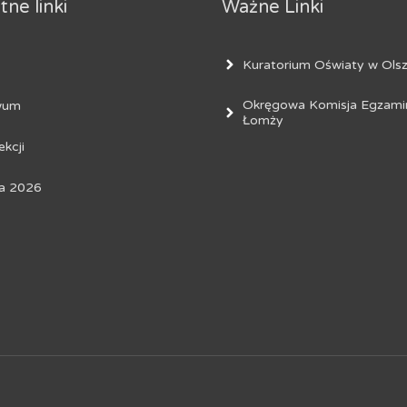
ne linki
Ważne Linki
Kuratorium Oświaty w Olsz
Okręgowa Komisja Egzami
wum
Łomży
ekcji
a 2026