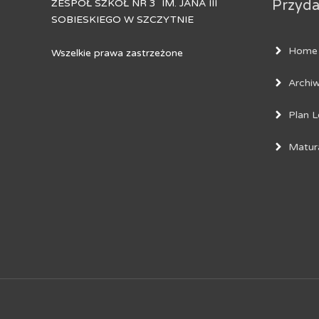
ZESPÓŁ SZKÓŁ NR 3 IM. JANA III
Przydat
SOBIESKIEGO W SZCZYTNIE
Home
Wszelkie prawa zastrzeżone
Archi
Plan L
Matur