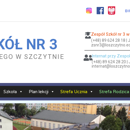
BI
Zespół Szkół nr 3 w
KÓŁ NR 3
(+48) 89 624 28 18 |
zsnr3@loszczytno.ed
KIEGO W SZCZYTNIE
Internat przy Zespo
(+48) 89 624 28 20 |
internat@loszczytno
Szkoła
Plan lekcji
Strefa Ucznia
Strefa Rodzica