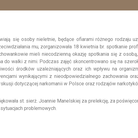
ają się osoby nieletnie, będące ofiarami różnego rodzaju uza
iwdziałania mu, zorganizowała 18 kwietnia br. spotkanie prof
howankowie mieli niecodzienną okazję spotkania się z osobą,
a do walki z nimi. Podczas zajęć skoncentrowano się na szeroko
wości środków uzależniających oraz ich wpływu na organiz
ncjami wynikającymi z nieodpowiedzialnego zachowania oraz
yskusji dotyczącej narkomanii w Polsce oraz rodzajów narkotyków
ękowała st. sierż. Joannie Manelskiej za prelekcję, za poświęc
 sytuacjach problemowych.