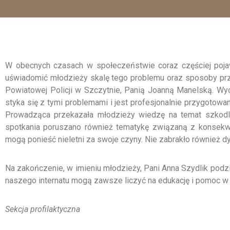
W obecnych czasach w społeczeństwie coraz częściej pojawi
uświadomić młodzieży skalę tego problemu oraz sposoby przec
Powiatowej Policji w Szczytnie, Panią Joanną Manelską. Wyc
styka się z tymi problemami i jest profesjonalnie przygotowan
Prowadząca przekazała młodzieży wiedzę na temat szkodli
spotkania poruszano również tematykę związaną z konsekwe
mogą ponieść nieletni za swoje czyny. Nie zabrakło również d
Na zakończenie, w imieniu młodzieży, Pani Anna Szydlik podzi
naszego internatu mogą zawsze liczyć na edukację i pomoc w
Sekcja profilaktyczna