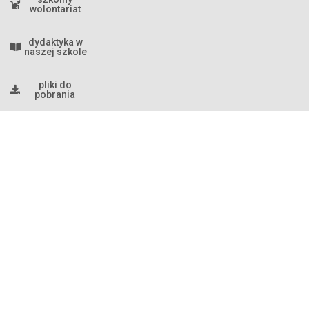
wolontariat
dydaktyka w
naszej szkole
pliki do
pobrania