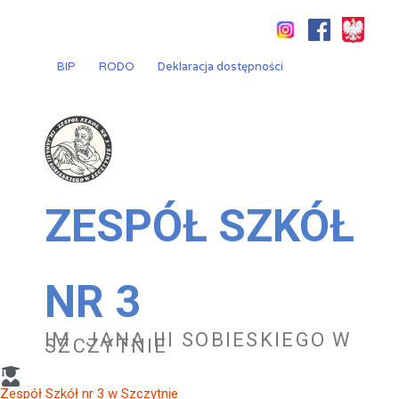
Przejdź
do
treści
BIP
RODO
Deklaracja dostępności
ZESPÓŁ SZKÓŁ
NR 3
IM. JANA III SOBIESKIEGO W
SZCZYTNIE
Zespół Szkół nr 3 w Szczytnie