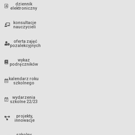
dziennik
elektroniczny
konsultacje
nauczycieli
oferta zajęć
pozalekcyjnych
wykaz
podręczników
kalendarz roku
szkolnego
wydarzenia
szkolne 22/23
projekty,
innowacje
szkolny