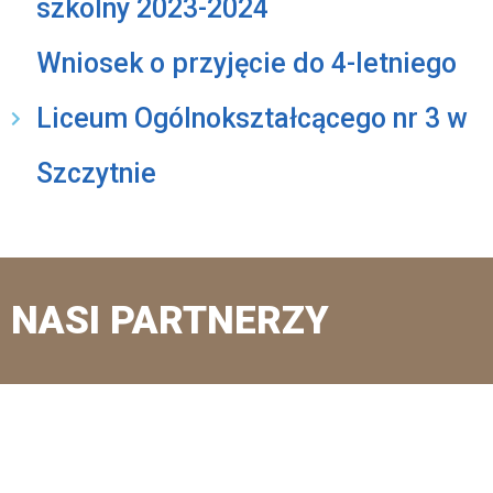
szkolny 2023-2024
Wniosek o przyjęcie do 4-letniego
Liceum Ogólnokształcącego nr 3 w
Szczytnie
NASI PARTNERZY