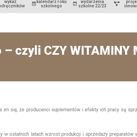
wykaz
kalendarz roku
wydarzenia
proje
odręczników
szkolnego
szkolne 22/23
innow
wo – czyli CZY WITAMIN
e im się, że producenci suplementów i efekty ich pracy są sp
 w ostatnich latach wzrost produkcji i sprzedaży preparatów 