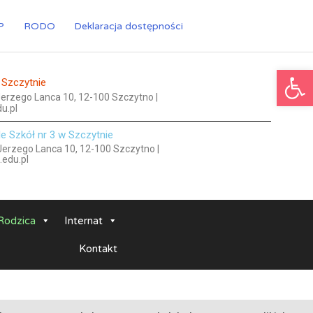
P
RODO
Deklaracja dostępności
Ot
 Szczytnie
 Jerzego Lanca 10, 12-100 Szczytno |
u.pl
le Szkół nr 3 w Szczytnie
 Jerzego Lanca 10, 12-100 Szczytno |
.edu.pl
Rodzica
Internat
Kontakt