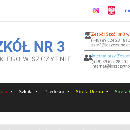
BI
Zespół Szkół nr 3 w
(+48) 89 624 28 18 |
ZKÓŁ NR 3
zsnr3@loszczytno.ed
Internat przy Zespo
ESKIEGO W SZCZYTNIE
(+48) 89 624 28 20 |
internat@loszczytno
ura
Szkoła
Plan lekcji
Strefa Ucznia
Strefa 