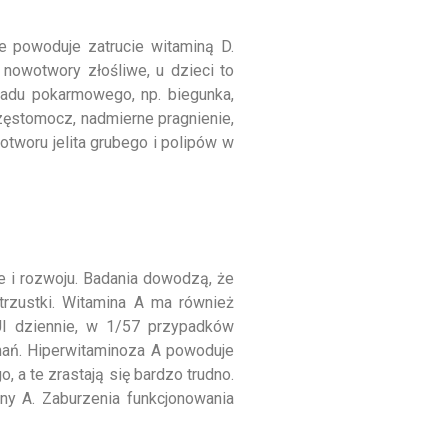
e powoduje zatrucie witaminą D.
nowotwory złośliwe, u dzieci to
ładu pokarmowego, np. biegunka,
 częstomocz, nadmierne pragnienie,
tworu jelita grubego i polipów w
e i rozwoju. Badania dowodzą, że
trzustki. Witamina A ma również
UI dziennie, w 1/57 przypadków
mań. Hiperwitaminoza A powoduje
a te zrastają się bardzo trudno.
ny A. Zaburzenia funkcjonowania