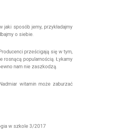
 w jaki sposób jemy, przykładajmy
dbajmy o siebie.
Producenci prześcigają się w tym,
le rosnącą popularnością. Łykamy
a pewno nam nie zaszkodzą.
. Nadmiar witamin może zaburzać
logia w szkole 3/2017