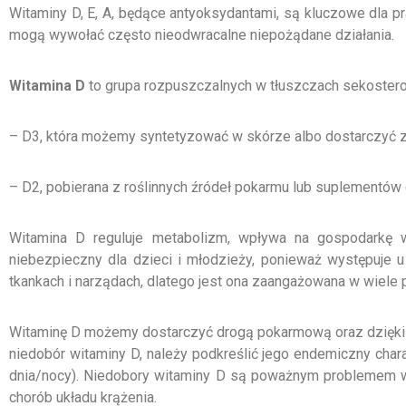
Witaminy D, E, A, będące antyoksydantami, są kluczowe dla 
mogą wywołać często nieodwracalne niepożądane działania.
Witamina D
to grupa rozpuszczalnych w tłuszczach sekoster
– D3, która możemy syntetyzować w skórze albo dostarczyć 
– D2, pobierana z roślinnych źródeł pokarmu lub suplementów 
Witamina D reguluje metabolizm, wpływa na gospodarkę wa
niebezpieczny dla dzieci i młodzieży, ponieważ występuje u
tkankach i narządach, dlatego jest ona zaangażowana w wiele
Witaminę D możemy dostarczyć drogą pokarmową oraz dzięki m
niedobór witaminy D, należy podkreślić jego endemiczny chara
dnia/nocy). Niedobory witaminy D są poważnym problemem w 
chorób układu krążenia.