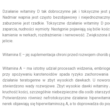
Działanie witaminy D tak dobroczynne jak i toksyczne jest
Nadmiar wapnia jest często bezobjawowy i niejednoznaczny.
zaburzenie jest rzadkie. Toksyczne działanie witaminy D p
zaparcia, nudności wymioty. Następnie pojawiają się bóle kości
kamienie w nerkach, rozdrażnienie i nerwowość. Zwiększona i
jelicie.
Witamina E – jej suplementacja chroni przed rozwojem chorób 
Witamina A – ma istotny udział procesach widzenia, embrioge
przy spożywaniu karotenoidów spada ryzyko zachorowania na
działanie teratogenne w zbyt wysokich dawkach. U nowor
stwierdzono wady rozwojowe. Zbyt wysokie dawki witaminy 
kruchość kości, szczególnie niebezpieczne dla osób starszyc
Potwierdzono również nefrotoksyczne działanie hiperwitami
nerek objawiają się hiperwitaminozą A, a to doprowadza do po