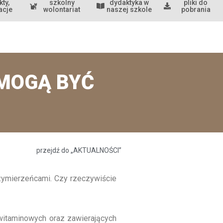
kty,
szkolny
dydaktyka w
pliki do
acje
wolontariat
naszej szkole
pobrania
Y MOGĄ BYĆ
przejdź do „AKTUALNOŚCI”
rzymierzeńcami. Czy rzeczywiście
witaminowych oraz zawierających