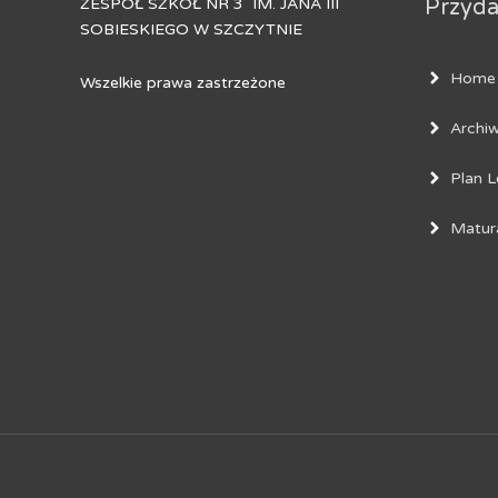
ZESPÓŁ SZKÓŁ NR 3 IM. JANA III
Przydat
SOBIESKIEGO W SZCZYTNIE
Home
Wszelkie prawa zastrzeżone
Archi
Plan L
Matur