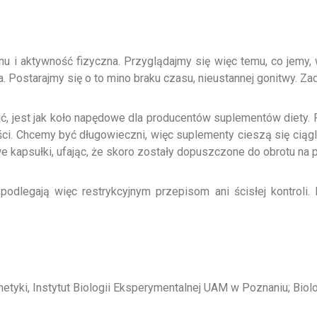
nu i aktywność fizyczna. Przyglądajmy się więc temu, co jemy,
 Postarajmy się o to mino braku czasu, nieustannej gonitwy. Za
ić, jest jak koło napędowe dla producentów suplementów diety. 
ci. Chcemy być długowieczni, więc suplementy cieszą się ciąg
we kapsułki, ufając, że skoro zostały dopuszczone do obrotu n
podlegają więc restrykcyjnym przepisom ani ścisłej kontroli
etyki, Instytut Biologii Eksperymentalnej UAM w Poznaniu; Bio