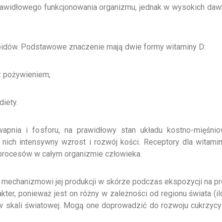
prawidłowego funkcjonowania organizmu, jednak w wysokich daw
oidów. Podstawowe znaczenie mają dwie formy witaminy D:
z pożywieniem;
diety.
pnia i fosforu, na prawidłowy stan układu kostno-mięśniow
 nich intensywny wzrost i rozwój kości. Receptory dla witam
 procesów w całym organizmie człowieka.
echanizmowi jej produkcji w skórze podczas ekspozycji na pr
kter, ponieważ jest on różny w zależności od regionu świata (i
skali światowej. Mogą one doprowadzić do rozwoju cukrzycy 