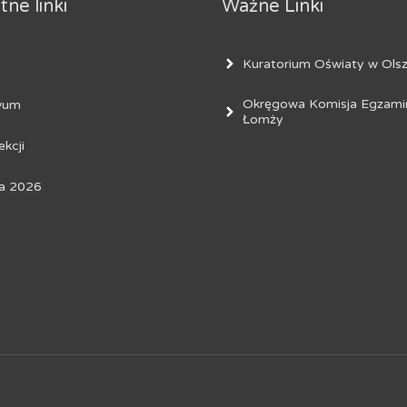
ne linki
Ważne Linki
Kuratorium Oświaty w Olsz
Okręgowa Komisja Egzami
wum
Łomży
ekcji
a 2026