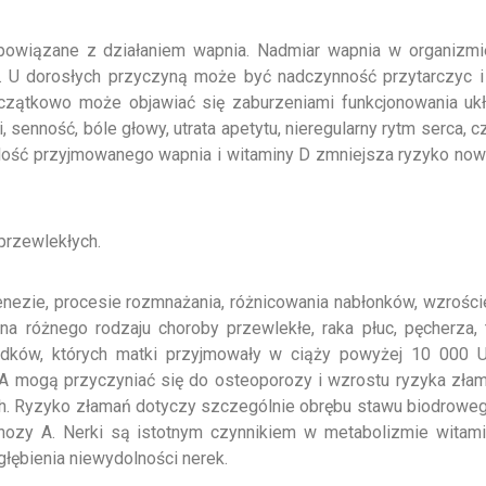
 powiązane z działaniem wapnia. Nadmiar wapnia w organizmi
 U dorosłych przyczyną może być nadczynność przytarczyc i 
oczątkowo może objawiać się zaburzeniami funkcjonowania uk
, senność, bóle głowy, utrata apetytu, nieregularny rytm serca,
lość przyjmowanego wapnia i witaminy D zmniejsza ryzyko nowo
przewlekłych.
nezie, procesie rozmnażania, różnicowania nabłonków, wzrości
 różnego rodzaju choroby przewlekłe, raka płuc, pęcherza, 
odków, których matki przyjmowały w ciąży powyżej 10 000 
A mogą przyczyniać się do osteoporozy i wzrostu ryzyka zła
h. Ryzyko złamań dotyczy szczególnie obrębu stawu biodrowego, 
nozy A. Nerki są istotnym czynnikiem w metabolizmie witami
głębienia niewydolności nerek.