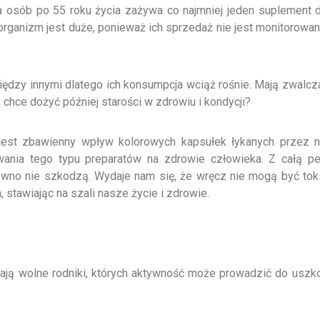
a osób po 55 roku życia zażywa co najmniej jeden suplement 
ganizm jest duże, ponieważ ich sprzedaż nie jest monitorowan
dzy innymi dlatego ich konsumpcja wciąż rośnie. Mają zwalcz
 chce dożyć później starości w zdrowiu i kondycji?
 jest zbawienny wpływ kolorowych kapsułek łykanych przez 
ania tego typu preparatów na zdrowie człowieka. Z całą p
 pewno nie szkodzą. Wydaje nam się, że wręcz nie mogą być t
stawiając na szali nasze życie i zdrowie.
uwają wolne rodniki, których aktywność może prowadzić do us