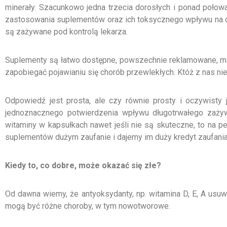
minerały. Szacunkowo jedna trzecia dorosłych i ponad połow
zastosowania suplementów oraz ich toksycznego wpływu na or
są zażywane pod kontrolą lekarza.
Suplementy są łatwo dostępne, powszechnie reklamowane, mię
zapobiegać pojawianiu się chorób przewlekłych. Któż z nas nie
Odpowiedź jest prosta, ale czy równie prosty i oczywisty
jednoznacznego potwierdzenia wpływu długotrwałego zażyw
witaminy w kapsułkach nawet jeśli nie są skuteczne, to na
suplementów dużym zaufanie i dajemy im duży kredyt zaufania, 
Kiedy to, co dobre, może okazać się złe?
Od dawna wiemy, że antyoksydanty, np. witamina D, E, A us
mogą być różne choroby, w tym nowotworowe.