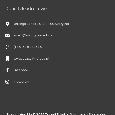
Dane teleadresowe
Jerzego Lanca 10, 12-100 Szczytno
zsnr3@loszczytno.edu.pl
(+48) 89 6242818
www.loszczytno.edu.pl
Facebook
Instagram
Prawa autorskie © 2026
Zespół Szkół nr 3 im. Jana III Sobieskiego