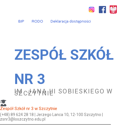
Przejdź
do
treści
BIP
RODO
Deklaracja dostępności
ZESPÓŁ SZKÓŁ
NR 3
IM. JANA III SOBIESKIEGO W
SZCZYTNIE
Zespół Szkół nr 3 w Szczytnie
(+48) 89 624 28 18 | Jerzego Lanca 10, 12-100 Szczytno |
zsnr3@loszczytno.edu.pl