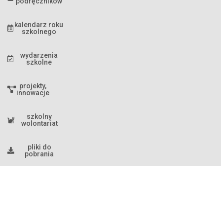
podręczników
kalendarz roku
szkolnego
wydarzenia
szkolne
projekty,
innowacje
szkolny
wolontariat
pliki do
pobrania