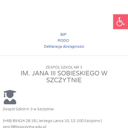
Przejdź
do
Ot
treści
BIP
RODO
Deklaracja dostępności
ZESPÓŁ SZKÓŁ NR 3
IM. JANA III SOBIESKIEGO W
SZCZYTNIE
Zespół Szkół nr 3 w Szczytnie
(+48) 89 624 28 18 | Jerzego Lanca 10, 12-100 Szczytno |
zsnr3@loszczytno.edu.pl