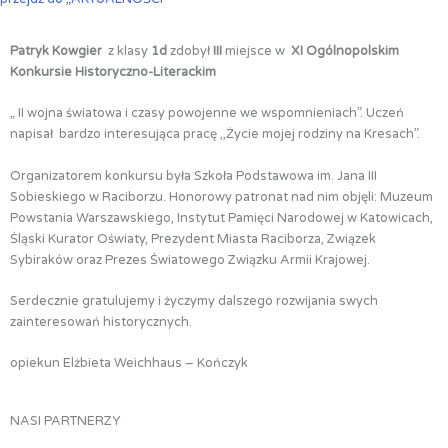
Patryk Kowgier
z klasy
1d
zdobył
III
miejsce w
XI Ogólnopolskim
Konkursie Historyczno-Literackim
„ II wojna światowa i czasy powojenne we wspomnieniach”. Uczeń
napisał bardzo interesująca pracę ,,Życie mojej rodziny na Kresach”.
Organizatorem konkursu była Szkoła Podstawowa im. Jana III
Sobieskiego w Raciborzu. Honorowy patronat nad nim objęli: Muzeum
Powstania Warszawskiego, Instytut Pamięci Narodowej w Katowicach,
Śląski Kurator Oświaty, Prezydent Miasta Raciborza, Związek
Sybiraków oraz Prezes Światowego Związku Armii Krajowej.
Serdecznie gratulujemy i życzymy dalszego rozwijania swych
zainteresowań historycznych.
opiekun Elżbieta Weichhaus – Kończyk
NASI PARTNERZY