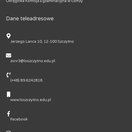
Okręgowa Komisja Egzaminacyjna w Łomży
Dane teleadresowe
Jerzego Lanca 10, 12-100 Szczytno
zsnr3@loszczytno.edu.pl
(+48) 89 6242818
www.loszczytno.edu.pl
Facebook