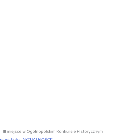
III miejsce w Ogólnopolskim Konkursie Historycznym
przejdź do „AKTUALNOŚCI”