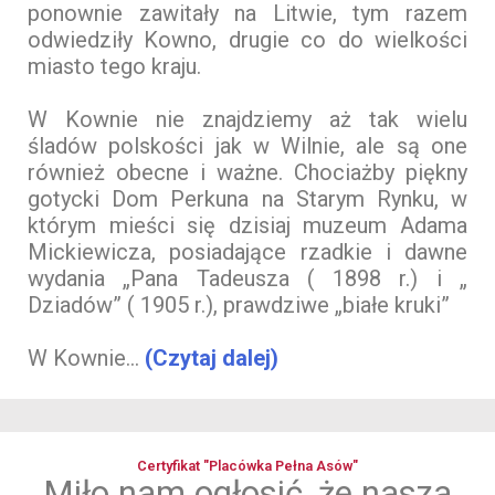
ponownie zawitały na Litwie, tym razem
odwiedziły Kowno, drugie co do wielkości
miasto tego kraju.
W Kownie nie znajdziemy aż tak wielu
śladów polskości jak w Wilnie, ale są one
również obecne i ważne. Chociażby piękny
gotycki Dom Perkuna na Starym Rynku, w
którym mieści się dzisiaj muzeum Adama
Mickiewicza, posiadające rzadkie i dawne
wydania „Pana Tadeusza ( 1898 r.) i „
Dziadów” ( 1905 r.), prawdziwe „białe kruki”
W Kownie...
(Czytaj dalej)
Certyfikat "Placówka Pełna Asów"
Miło nam ogłosić, że nasza