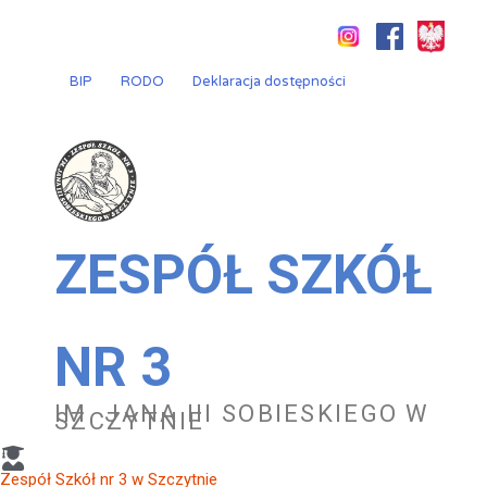
Przejdź
do
treści
BIP
RODO
Deklaracja dostępności
ZESPÓŁ SZKÓŁ
NR 3
IM. JANA III SOBIESKIEGO W
SZCZYTNIE
Zespół Szkół nr 3 w Szczytnie