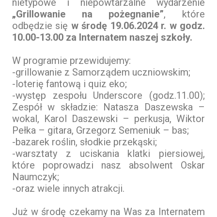
nietypowe i niepowtarzalne wydarzenie
„Grillowanie na pożegnanie”
, które
odbędzie się
w środę 19.06.2024 r. w godz.
10.00-13.00 za Internatem naszej szkoły.
W programie przewidujemy:
-grillowanie z Samorządem uczniowskim;
-loterię fantową i quiz eko;
-występ zespołu Underscore (godz.11.00);
Zespół w składzie: Natasza Daszewska –
wokal, Karol Daszewski – perkusja, Wiktor
Pełka – gitara, Grzegorz Semeniuk – bas;
-bazarek roślin, słodkie przekąski;
-warsztaty z uciskania klatki piersiowej,
które poprowadzi nasz absolwent Oskar
Naumczyk;
-oraz wiele innych atrakcji.
Już w środę czekamy na Was za Internatem