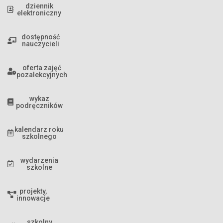
dziennik
elektroniczny
dostępność
nauczycieli
oferta zajęć
pozalekcyjnych
wykaz
podręczników
kalendarz roku
szkolnego
wydarzenia
szkolne
projekty,
innowacje
szkolny