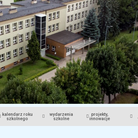
kalendarz roku
wydarzenia
projekty,
szkolnego
szkolne
innowacje