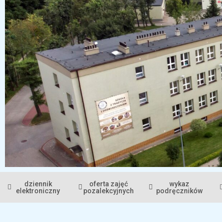
dziennik
oferta zajęć
wykaz
elektroniczny
pozalekcyjnych
podręczników