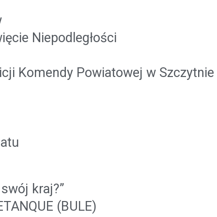
w
ęcie Niepodległości
licji Komendy Powiatowej w Szczytnie
atu
swój kraj?”
ETANQUE (BULE)