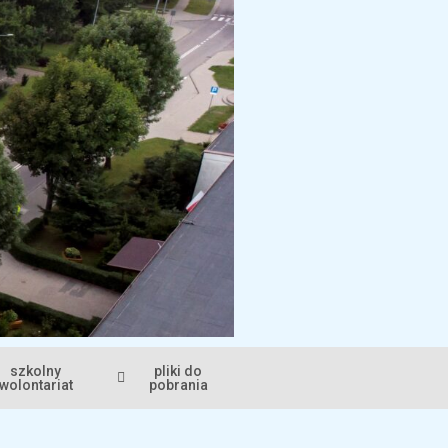
szkolny
pliki do
wolontariat
pobrania