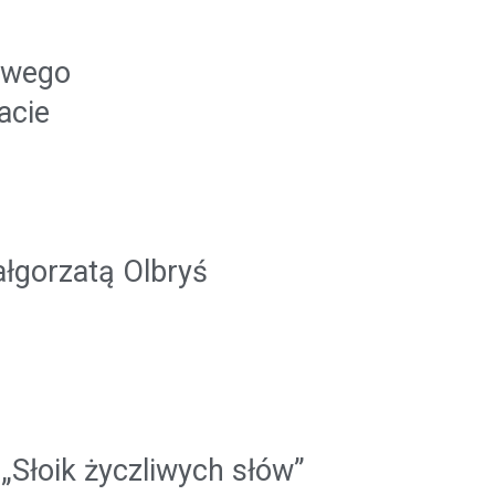
łowego
acie
ałgorzatą Olbryś
„Słoik życzliwych słów”