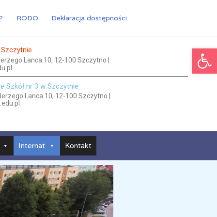
P
RODO
Deklaracja dostępności
Ot
 Szczytnie
 Jerzego Lanca 10, 12-100 Szczytno |
u.pl
le Szkół nr 3 w Szczytnie
 Jerzego Lanca 10, 12-100 Szczytno |
.edu.pl
Internat
Kontakt