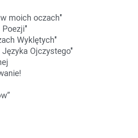
o w moich oczach"
Poezji"
zach Wyklętych"
 Języka Ojczystego"
ej
wanie!
ów”