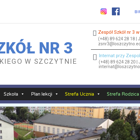
BI
Zespół Szkół nr 3 w
(+48) 89 624 28 18 |
ZKÓŁ NR 3
zsnr3@loszczytno.ed
Internat przy Zespo
ESKIEGO W SZCZYTNIE
(+48) 89 624 28 20 |
internat@loszczytno
Szkoła
Plan lekcji
Strefa Ucznia
Strefa Rodzica