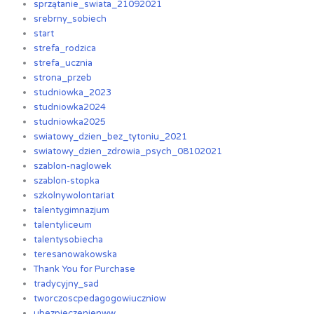
sprzątanie_swiata_21092021
srebrny_sobiech
start
strefa_rodzica
strefa_ucznia
strona_przeb
studniowka_2023
studniowka2024
studniowka2025
swiatowy_dzien_bez_tytoniu_2021
swiatowy_dzien_zdrowia_psych_08102021
szablon-naglowek
szablon-stopka
szkolnywolontariat
talentygimnazjum
talentyliceum
talentysobiecha
teresanowakowska
Thank You for Purchase
tradycyjny_sad
tworczoscpedagogowiuczniow
ubezpieczenienww