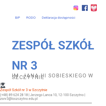
Przejdź
do
treści
BIP
RODO
Deklaracja dostępności
ZESPÓŁ SZKÓŁ
NR 3
IM. JANA III SOBIESKIEGO W
SZCZYTNIE
Zespół Szkół nr 3 w Szczytnie
(+48) 89 624 28 18 | Jerzego Lanca 10, 12-100 Szczytno |
zsnr3@loszczytno.edu.pl