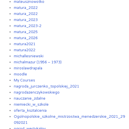
mateusznowotko
matura_2022
matura_2022
matura_2023
matura_2023-2
matura_2025
matura_2026
matura2021
matura2022
michallesniewski
michalmazur (1956 – 1973)
miroslawdrapala
moodle
My Courses
nagroda_jurczenko_topolskiej_2021
nagrodazenczykowskiego
nauczanie_zdalne
niemiecki_w_szkole
oferta_ksztalcenia
Ogolnopolskie_szkolne_mistrzostwa_menedzerskie_2021_29
092021
ogrod_wertykalny