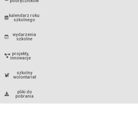
podręczników
kalendarz roku
szkolnego
wydarzenia
szkolne
projekty,
innowacje
szkolny
wolontariat
pliki do
pobrania