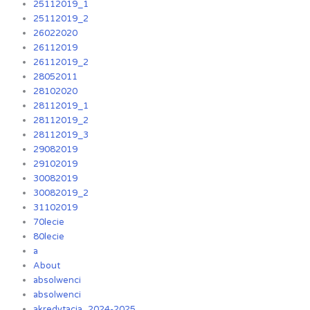
25112019_1
25112019_2
26022020
26112019
26112019_2
28052011
28102020
28112019_1
28112019_2
28112019_3
29082019
29102019
30082019
30082019_2
31102019
70lecie
80lecie
a
About
absolwenci
absolwenci
akredytacja_2024-2025