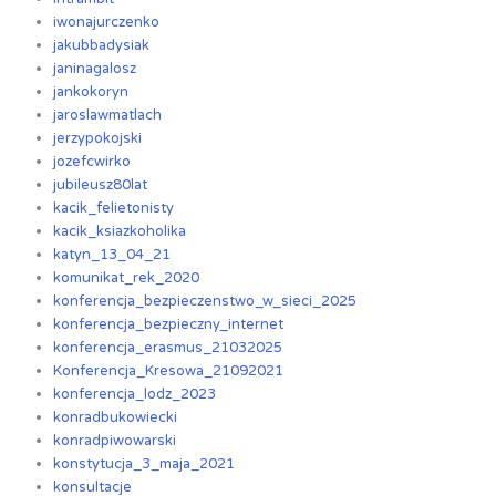
iwonajurczenko
jakubbadysiak
janinagalosz
jankokoryn
jaroslawmatlach
jerzypokojski
jozefcwirko
jubileusz80lat
kacik_felietonisty
kacik_ksiazkoholika
katyn_13_04_21
komunikat_rek_2020
konferencja_bezpieczenstwo_w_sieci_2025
konferencja_bezpieczny_internet
konferencja_erasmus_21032025
Konferencja_Kresowa_21092021
konferencja_lodz_2023
konradbukowiecki
konradpiwowarski
konstytucja_3_maja_2021
konsultacje