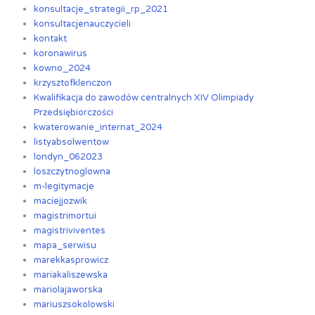
konsultacje_strategii_rp_2021
konsultacjenauczycieli
kontakt
koronawirus
kowno_2024
krzysztofklenczon
Kwalifikacja do zawodów centralnych XIV Olimpiady
Przedsiębiorczości
kwaterowanie_internat_2024
listyabsolwentow
londyn_062023
loszczytnoglowna
m-legitymacje
maciejjozwik
magistrimortui
magistriviventes
mapa_serwisu
marekkasprowicz
mariakaliszewska
mariolajaworska
mariuszsokolowski