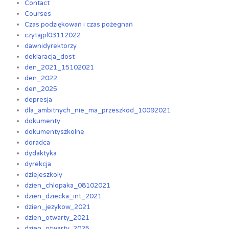
Contact
Courses
Czas podziękowań i czas pożegnań
czytajpl03112022
dawnidyrektorzy
deklaracja_dost
den_2021_15102021
den_2022
den_2025
depresja
dla_ambitnych_nie_ma_przeszkod_10092021
dokumenty
dokumentyszkolne
doradca
dydaktyka
dyrekcja
dziejeszkoly
dzien_chlopaka_08102021
dzien_dziecka_int_2021
dzien_jezykow_2021
dzien_otwarty_2021
dzien_otwarty_2025